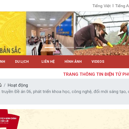
Tiếng Việt
Tiếng 
ÍNH
DU LỊCH
LIÊN HỆ
HÌNH ẢNH
VIDEOS
TRANG THÔNG TIN ĐIỆN TỬ PHƯỜN
ủ
Hoạt động
 truyền Đề án 06, phát triển khoa học, công nghệ, đổi mới sáng tạo, 