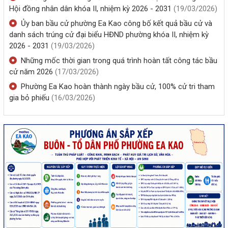
TRƯỜNG ĐẠI HỌC, CAO ĐẲNG TRONG CÔNG TÁC BẢO ĐẢM AN
Hội đồng nhân dân khóa II, nhiệm kỳ 2026 - 2031
(19/03/2026)
NINH, TRẬT TỰ TRÊN ĐỊA BÀN
Ủy ban bầu cử phường Ea Kao công bố kết quả bầu cử và
(01/08/2026, 00:00)
danh sách trúng cử đại biểu HĐND phường khóa II, nhiệm kỳ
2026 - 2031
(19/03/2026)
Những mốc thời gian trong quá trình hoàn tất công tác bầu
cử năm 2026
(17/03/2026)
Phường Ea Kao hoàn thành ngày bầu cử, 100% cử tri tham
gia bỏ phiếu
(16/03/2026)