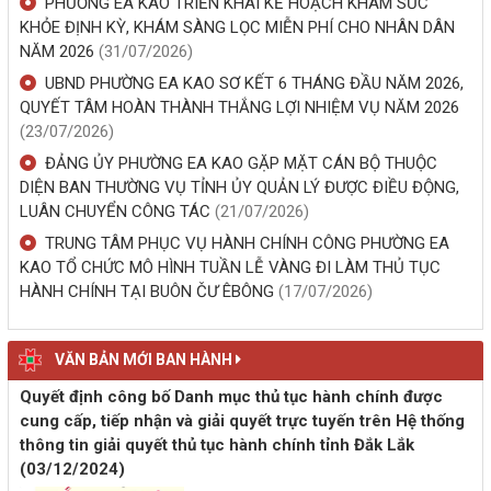
PHƯỜNG EA KAO TRIỂN KHAI KẾ HOẠCH KHÁM SỨC
KHỎE ĐỊNH KỲ, KHÁM SÀNG LỌC MIỄN PHÍ CHO NHÂN DÂN
NĂM 2026
(31/07/2026)
UBND PHƯỜNG EA KAO SƠ KẾT 6 THÁNG ĐẦU NĂM 2026,
QUYẾT TÂM HOÀN THÀNH THẮNG LỢI NHIỆM VỤ NĂM 2026
(23/07/2026)
ĐẢNG ỦY PHƯỜNG EA KAO GẶP MẶT CÁN BỘ THUỘC
DIỆN BAN THƯỜNG VỤ TỈNH ỦY QUẢN LÝ ĐƯỢC ĐIỀU ĐỘNG,
LUÂN CHUYỂN CÔNG TÁC
(21/07/2026)
TRUNG TÂM PHỤC VỤ HÀNH CHÍNH CÔNG PHƯỜNG EA
KAO TỔ CHỨC MÔ HÌNH TUẦN LỄ VÀNG ĐI LÀM THỦ TỤC
HÀNH CHÍNH TẠI BUÔN ČƯ ÊBÔNG
(17/07/2026)
VĂN BẢN MỚI BAN HÀNH
Quyết định công bố Danh mục thủ tục hành chính được
cung cấp, tiếp nhận và giải quyết trực tuyến trên Hệ thống
thông tin giải quyết thủ tục hành chính tỉnh Đắk Lắk
(03/12/2024)