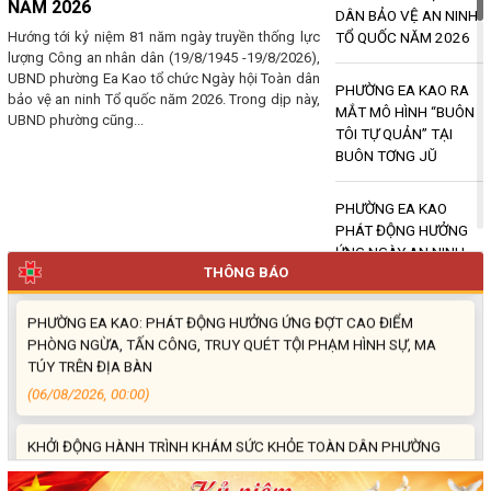
(07/08/2026, 00:00)
NĂM 2026
DÂN BẢO VỆ AN NINH
Hướng tới kỷ niệm 81 năm ngày truyền thống lực
TỔ QUỐC NĂM 2026
PHƯỜNG EA KAO RA MẮT MÔ HÌNH “BUÔN TÔI TỰ QUẢN” TẠI
lượng Công an nhân dân (19/8/1945 -19/8/2026),
UBND phường Ea Kao tổ chức Ngày hội Toàn dân
BUÔN TƠNG JŬ
PHƯỜNG EA KAO RA
bảo vệ an ninh Tổ quốc năm 2026. Trong dịp này,
(07/08/2026, 00:00)
MẮT MÔ HÌNH “BUÔN
UBND phường cũng...
TÔI TỰ QUẢN” TẠI
BUÔN TƠNG JŬ
PHƯỜNG EA KAO PHÁT ĐỘNG HƯỞNG ỨNG NGÀY AN NINH MẠNG
VIỆT NAM 2026: “VÌ MỘT KHÔNG GIAN MẠNG NHÂN VĂN CHO
MỖI NGƯỜI”
PHƯỜNG EA KAO
PHÁT ĐỘNG HƯỞNG
(06/08/2026, 00:00)
ỨNG NGÀY AN NINH
THÔNG BÁO
MẠNG VIỆT NAM
PHƯỜNG EA KAO: PHÁT ĐỘNG HƯỞNG ỨNG ĐỢT CAO ĐIỂM
2026: “VÌ MỘT KHÔNG
PHÒNG NGỪA, TẤN CÔNG, TRUY QUÉT TỘI PHẠM HÌNH SỰ, MA
GIAN MẠNG NHÂN
TÚY TRÊN ĐỊA BÀN
VĂN CHO MỖI NGƯỜI”
(06/08/2026, 00:00)
PHƯỜNG EA KAO:
KHỞI ĐỘNG HÀNH TRÌNH KHÁM SỨC KHỎE TOÀN DÂN PHƯỜNG
PHÁT ĐỘNG HƯỞNG
EA KAO - PHÁT HIỆN SỚM, QUẢN LÝ SỨC KHỎE LÂU DÀI
ỨNG ĐỢT CAO ĐIỂM
(05/08/2026, 00:00)
PHÒNG NGỪA, TẤN
CÔNG, TRUY QUÉT TỘI