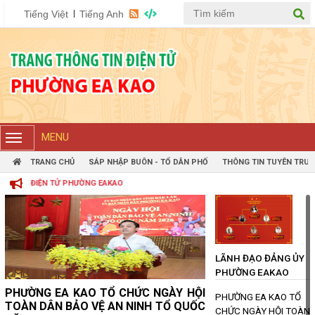
Tiếng Việt
Tiếng Anh
MENU
TRANG CHỦ
SÁP NHẬP BUÔN - TỔ DÂN PHỐ
THÔNG TIN TUYÊN TRUY
NG EAKAO
LÃNH ĐẠO ĐẢNG ỦY PHƯỜNG EAKAO
(28/07/2027, 00:00)
LÃNH ĐẠO ĐẢNG ỦY
PHƯỜNG EAKAO
PHƯỜNG EA KAO TỔ CHỨC NGÀY HỘI TOÀN DÂN BẢO VỆ AN
PHƯỜNG EA KAO TỔ CHỨC NGÀY HỘI
PHƯỜNG EA KAO TỔ
NINH TỔ QUỐC NĂM 2026
TOÀN DÂN BẢO VỆ AN NINH TỔ QUỐC
CHỨC NGÀY HỘI TOÀN