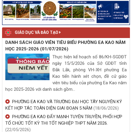
GIÁO DỤC VÀ ĐÀO TẠO
DANH SÁCH GIÁO VIÊN TIÊU BIỂU PHƯỜNG EA KAO NĂM
HỌC 2025-2026
(01/07/2026)
Thực hiện kế hoạch số 86/KH-SGDĐT
ngày 15/5/2026 của Sở GDĐT tỉnh
Đắk Lắk, phòng VH-XH phường Ea
Kao tiến hành xét chọn, đề cử giáo
viên tiêu biểu của phường Ea Kao năm
học 2025-2026 với danh sách gồm...
PHƯỜNG EA KAO VÀ TRƯỜNG ĐẠI HỌC TÂY NGUYÊN KÝ
KẾT HỢP TÁC TOÀN DIỆN GIAI ĐOẠN 5 NĂM
(18/06/2026)
PHƯỜNG EA KAO ĐẨY MẠNH TUYÊN TRUYỀN, PHỐI HỢP
TỔ CHỨC TỐT KỲ THI TỐT NGHIỆP THPT NĂM 2026.
(22/05/2026)