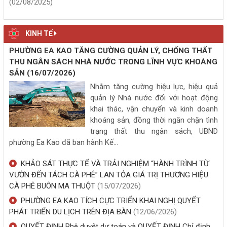
(02/08/2025)
KINH TẾ
PHƯỜNG EA KAO TĂNG CƯỜNG QUẢN LÝ, CHỐNG THẤT
THU NGÂN SÁCH NHÀ NƯỚC TRONG LĨNH VỰC KHOÁNG
SẢN
(16/07/2026)
Nhằm tăng cường hiệu lực, hiệu quả
quản lý Nhà nước đối với hoạt động
khai thác, vận chuyển và kinh doanh
khoáng sản, đồng thời ngăn chặn tình
trạng thất thu ngân sách, UBND
phường Ea Kao đã ban hành Kế...
KHẢO SÁT THỰC TẾ VÀ TRẢI NGHIỆM “HÀNH TRÌNH TỪ
VƯỜN ĐẾN TÁCH CÀ PHÊ” LAN TỎA GIÁ TRỊ THƯƠNG HIỆU
CÀ PHÊ BUÔN MA THUỘT
(15/07/2026)
PHƯỜNG EA KAO TÍCH CỰC TRIỂN KHAI NGHỊ QUYẾT
PHÁT TRIỂN DU LỊCH TRÊN ĐỊA BÀN
(12/06/2026)
QUYẾT ĐỊNH Phê duyệt dự toán và QUYẾT ĐỊNH Chỉ định