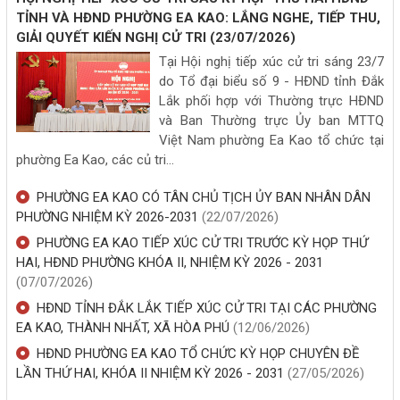
(P1/5)
SẦU RIÊNG ĐẮK LẮK NĂM 2026
TỈNH VÀ HĐND PHƯỜNG EA KAO: LẮNG NGHE, TIẾP THU,
TRẢI NGHIỆM DÙ LƯỢN VÀ CHÈO KAZAK TRÊN MẶT HỒ EA
Đồng bào Ê Đê chào mừng Đại hội Đảng toàn quốc lần thứ
(04/08/2026, 00:00)
GIẢI QUYẾT KIẾN NGHỊ CỬ TRI
(23/07/2026)
KAO
XIV
PHƯỜNG EA KAO - VIỆC PHỐ VIỆC LÀNG ĐẤT VÀNG CŨNG
Tại Hội nghị tiếp xúc cử tri sáng 23/7
“Buôn Tơng Jǔ - Ea Kao xin chào”: Khi thổ cẩm, ẩm thực Ê
CÔNG AN PHƯỜNG EA KAO KÝ KẾT QUY CHẾ PHỐI HỢP VỚI CÁC
HIẾN
do Tổ đại biểu số 9 - HĐND tỉnh Đắk
Đê bước vào không gian số
TRƯỜNG ĐẠI HỌC, CAO ĐẲNG TRONG CÔNG TÁC BẢO ĐẢM AN
Lắk phối hợp với Thường trực HĐND
Đảng bộ phường Ea Kao báo cáo kết quả thực hiện Nghị
PHƯỜNG EA KAO - ĐÁNH THỨC KHÔNG GIAN ĐẦU TƯ DU
NINH, TRẬT TỰ TRÊN ĐỊA BÀN
và Ban Thường trực Ủy ban MTTQ
quyết năm 2025 và mục tiêu, giải pháp trọng tâm năm 2026
LỊCH
(01/08/2026, 00:00)
Việt Nam phường Ea Kao tổ chức tại
Hướng dẫn đăng ký khai sinh
TRIỂN KHAI TUẦN LỄ VÀNG LÀM THỦ TỤC HÀNH CHÍNH TẠI
phường Ea Kao, các củ tri...
Hẻm 25 Mai Thị Lựu
EA KAO
Góp ý trên VNeID
PHƯỜNG EA KAO HOÀN THÀNH NHIỀU CHỈ TIÊU QUAN TRỌNG
PHƯỜNG EA KAO CÓ TÂN CHỦ TỊCH ỦY BAN NHÂN DÂN
Triển khai thực hiện dịch vụ công trực tuyến “Thông báo
TRONG QUÝ I/2026
PHƯỜNG NHIỆM KỲ 2026-2031
(22/07/2026)
hoạt động khuyến mại”
HƯỚNG DẪN CẤP GIẤY XÁC NHẬN TÌNH TRẠNG HÔN NHÂN
Giới thiệu phóng sự phường Ea Kao tham gia cuộc thi tuyên
PHƯỜNG EA KAO TIẾP XÚC CỬ TRI TRƯỚC KỲ HỌP THỨ
TRỰC TUYẾN
truyền cải cách hành chính tỉnh Đắk Lắk năm 2025
HAI, HĐND PHƯỜNG KHÓA II, NHIỆM KỲ 2026 - 2031
Hội nghị Tổng kết nhiệm kỳ HĐND phường Ea Kao khóa I,
(07/07/2026)
nhiệm kỳ 2021 - 2026 và Tổng kết công tác bầu cử nhiệm kỳ
HĐND TỈNH ĐẮK LẮK TIẾP XÚC CỬ TRI TẠI CÁC PHƯỜNG
2026 - 2031
EA KAO, THÀNH NHẤT, XÃ HÒA PHÚ
(12/06/2026)
UBND phường Ea Kao triển khai kế hoạch phát triển KT-XH, bảo
HĐND PHƯỜNG EA KAO TỔ CHỨC KỲ HỌP CHUYÊN ĐỀ
đảm QP-AN năm 2026
LÃNH ĐẠO ĐẢNG ỦY PHƯỜNG EAKAO
LẦN THỨ HAI, KHÓA II NHIỆM KỲ 2026 - 2031
(27/05/2026)
Tuyên truyền Đề án 06, phát triển khoa học, công nghệ, đổi mới
(28/07/2027, 00:00)