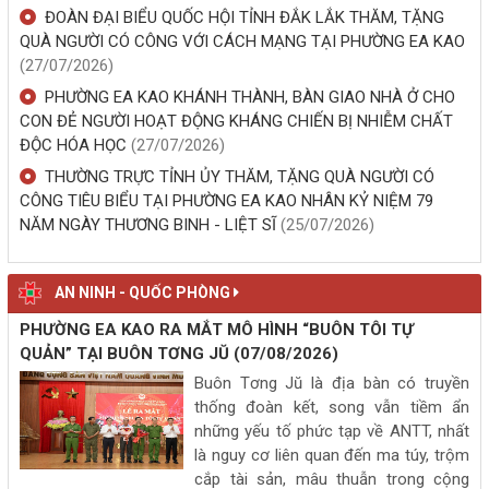
ĐOÀN ĐẠI BIỂU QUỐC HỘI TỈNH ĐẮK LẮK THĂM, TẶNG
QUÀ NGƯỜI CÓ CÔNG VỚI CÁCH MẠNG TẠI PHƯỜNG EA KAO
(27/07/2026)
PHƯỜNG EA KAO KHÁNH THÀNH, BÀN GIAO NHÀ Ở CHO
CON ĐẺ NGƯỜI HOẠT ĐỘNG KHÁNG CHIẾN BỊ NHIỄM CHẤT
ĐỘC HÓA HỌC
(27/07/2026)
THƯỜNG TRỰC TỈNH ỦY THĂM, TẶNG QUÀ NGƯỜI CÓ
CÔNG TIÊU BIỂU TẠI PHƯỜNG EA KAO NHÂN KỶ NIỆM 79
NĂM NGÀY THƯƠNG BINH - LIỆT SĨ
(25/07/2026)
AN NINH - QUỐC PHÒNG
PHƯỜNG EA KAO RA MẮT MÔ HÌNH “BUÔN TÔI TỰ
QUẢN” TẠI BUÔN TƠNG JŬ
(07/08/2026)
Buôn Tơng Jŭ là địa bàn có truyền
thống đoàn kết, song vẫn tiềm ẩn
những yếu tố phức tạp về ANTT, nhất
là nguy cơ liên quan đến ma túy, trộm
cắp tài sản, mâu thuẫn trong cộng