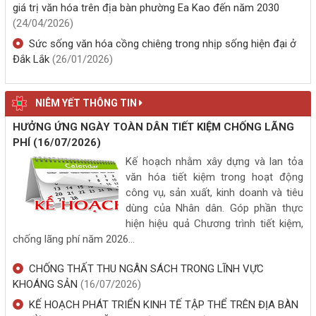
giá trị văn hóa trên địa bàn phường Ea Kao đến năm 2030
EA KAO - PHÁT HIỆN SỚM, QUẢN LÝ SỨC KHỎE LÂU DÀI
Giới thiệu phóng sự phường Ea Kao tham gia cuộc thi tuyên
(24/04/2026)
(05/08/2026, 00:00)
truyền cải cách hành chính tỉnh Đắk Lắk năm 2025
Sức sống văn hóa cồng chiêng trong nhịp sống hiện đại ở
Đắk Lắk
(26/01/2026)
PHƯỜNG EA KAO: KHÁM SỨC KHỎE MIỄN PHÍ CHO HƠN 850
NGƯỜI DÂN BUÔN ALÊ A
(04/08/2026, 00:00)
NIÊM YẾT THÔNG TIN
PHƯỜNG EA KAO CHỦ ĐỘNG ỨNG PHÓ THIÊN TAI, BẢO ĐẢM AN
HƯỞNG ỨNG NGÀY TOÀN DÂN TIẾT KIỆM CHỐNG LÃNG
TOÀN TÍNH MẠNG VÀ TÀI SẢN NHÂN DÂN
PHÍ
(16/07/2026)
(04/08/2026, 00:00)
Kế hoạch nhằm xây dựng và lan tỏa
văn hóa tiết kiệm trong hoạt động
“CHECK - IN LỄ HỘI - NHẬN QUÀ LIỀN TAY”: TRẢI NGHIỆM LỄ HỘI
công vụ, sản xuất, kinh doanh và tiêu
SẦU RIÊNG ĐẮK LẮK NĂM 2026
dùng của Nhân dân. Góp phần thực
hiện hiệu quả Chương trình tiết kiệm,
(04/08/2026, 00:00)
chống lãng phí năm 2026...
CÔNG AN PHƯỜNG EA KAO KÝ KẾT QUY CHẾ PHỐI HỢP VỚI CÁC
CHỐNG THẤT THU NGÂN SÁCH TRONG LĨNH VỰC
TRƯỜNG ĐẠI HỌC, CAO ĐẲNG TRONG CÔNG TÁC BẢO ĐẢM AN
KHOÁNG SẢN
(16/07/2026)
NINH, TRẬT TỰ TRÊN ĐỊA BÀN
(01/08/2026, 00:00)
KẾ HOẠCH PHÁT TRIỂN KINH TẾ TẬP THỂ TRÊN ĐỊA BÀN