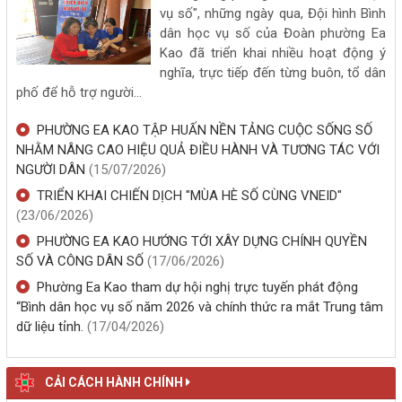
vụ số", những ngày qua, Đội hình Bình
dân học vụ số của Đoàn phường Ea
Kao đã triển khai nhiều hoạt động ý
nghĩa, trực tiếp đến từng buôn, tổ dân
phố để hỗ trợ người...
PHƯỜNG EA KAO TẬP HUẤN NỀN TẢNG CUỘC SỐNG SỐ
NHẰM NÂNG CAO HIỆU QUẢ ĐIỀU HÀNH VÀ TƯƠNG TÁC VỚI
NGƯỜI DÂN
(15/07/2026)
TRIỂN KHAI CHIẾN DỊCH "MÙA HÈ SỐ CÙNG VNEID"
(23/06/2026)
PHƯỜNG EA KAO HƯỚNG TỚI XÂY DỰNG CHÍNH QUYỀN
SỐ VÀ CÔNG DÂN SỐ
(17/06/2026)
Phường Ea Kao tham dự hội nghị trực tuyến phát động
“Bình dân học vụ số năm 2026 và chính thức ra mắt Trung tâm
dữ liệu tỉnh.
(17/04/2026)
CẢI CÁCH HÀNH CHÍNH