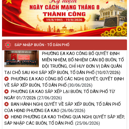
PHẠM HÌNH SỰ, MA
PHƯỜNG EA KAO: KHÁM SỨC KHỎE MIỄN PHÍ CHO HƠN 850
TÚY TRÊN ĐỊA BÀN
NGƯỜI DÂN BUÔN ALÊ A
(04/08/2026, 00:00)
KHỞI ĐỘNG HÀNH
TRÌNH KHÁM SỨC
PHƯỜNG EA KAO CHỦ ĐỘNG ỨNG PHÓ THIÊN TAI, BẢO ĐẢM AN
KHỎE TOÀN DÂN
TOÀN TÍNH MẠNG VÀ TÀI SẢN NHÂN DÂN
PHƯỜNG EA KAO -
(04/08/2026, 00:00)
SÁP NHẬP BUÔN - TỔ DÂN PHỐ
PHÁT HIỆN SỚM,
QUẢN LÝ SỨC KHỎE
PHƯỜNG EA KAO CÔNG BỐ QUYẾT ĐỊNH
LÂU DÀI
“CHECK - IN LỄ HỘI - NHẬN QUÀ LIỀN TAY”: TRẢI NGHIỆM LỄ HỘI
MIỄN NHIỆM, BỔ NHIỆM CÁN BỘ BUÔN, TỔ
SẦU RIÊNG ĐẮK LẮK NĂM 2026
ĐỘI TRƯỞNG, CHỈ HUY ĐƠN VỊ DÂN QUÂN
(04/08/2026, 00:00)
TẠI CHỖ SAU KHI SẮP XẾP BUÔN, TỔ DÂN PHỐ
(10/07/2026)
PHƯỜNG EA KAO CÔNG BỐ CÁC NGHỊ QUYẾT, QUYẾT ĐỊNH
VỀ SẮP XẾP BUÔN, TỔ DÂN PHỐ
(30/06/2026)
CÔNG AN PHƯỜNG EA KAO KÝ KẾT QUY CHẾ PHỐI HỢP VỚI CÁC
TRƯỜNG ĐẠI HỌC, CAO ĐẲNG TRONG CÔNG TÁC BẢO ĐẢM AN
PHƯỜNG EA KAO SẮP XẾP LẠI BUÔN, TỔ DÂN PHỐ TỪ
NINH, TRẬT TỰ TRÊN ĐỊA BÀN
NGÀY 01/7/2026
(27/06/2026)
KHAI MẠC ĐẠI HỘI THỂ DỤC THỂ THAO PHƯỜNG EA KAO
BAN HÀNH NGHỊ QUYẾT VỀ SẮP XẾP BUÔN, TỔ DÂN PHỐ
(01/08/2026, 00:00)
LẦN THỨ I NĂM 2026
CỦA HĐND PHƯỜNG EA KAO
(26/06/2026)
ĐẠI HỘI THỂ DỤC THỂ THAO PHƯỜNG EA KAO LẦN THỨ I
HĐND PHƯỜNG EA KAO THÔNG QUA NGHỊ QUYẾT SẮP XẾP,
LÃNH ĐẠO ĐẢNG ỦY PHƯỜNG EAKAO
NĂM 2026
SÁP NHẬP CÁC BUÔN, TỔ DÂN PHỐ.
(25/06/2026)
(28/07/2027, 00:00)
ĐỀ XUẤT SỬA CHỮA NÂNG CẤP ĐẬP DÂNG N1B