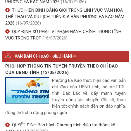
PHƯỜNG EA KAO NĂM 2026
(16/07/2026)
THỰC HIỆN BÌNH ĐẲNG GIỚI TRONG LĨNH VỰC VĂN HÓA
LÃNH ĐẠO ĐẢNG ỦY PHƯỜNG EAKAO
THỂ THAO VÀ DU LỊCH TRÊN ĐỊA BÀN PHƯỜNG EA KAO NĂM
(28/07/2027, 00:00)
2026
(16/07/2026)
QUY ĐỊNH XỬ PHẠT VI PHẠM HÀNH CHÍNH TRONG LĨNH
PHƯỜNG EA KAO TỔ CHỨC NGÀY HỘI TOÀN DÂN BẢO VỆ AN
NINH TỔ QUỐC NĂM 2026
VỰC TRỒNG TRỌT
(16/07/2026)
(07/08/2026, 00:00)
VĂN BẢN CHỈ ĐẠO - ĐIỀU HÀNH
PHƯỜNG EA KAO RA MẮT MÔ HÌNH “BUÔN TÔI TỰ QUẢN” TẠI
BUÔN TƠNG JŬ
PHỐI HỢP THÔNG TIN TUYÊN TRUYỀN THEO CHỈ ĐẠO
(07/08/2026, 00:00)
CỦA UBND TỈNH
(12/05/2026)
Phường Ea Kao thực hiện các văn bản
PHƯỜNG EA KAO PHÁT ĐỘNG HƯỞNG ỨNG NGÀY AN NINH MẠNG
chỉ đạo của UBND tỉnh, sở VHTTDL
VIỆT NAM 2026: “VÌ MỘT KHÔNG GIAN MẠNG NHÂN VĂN CHO
tỉnh Đắk Lắk về đẩy mạnh tuyên
MỖI NGƯỜI”
truyền công tác chuyển đổi số, thực
(06/08/2026, 00:00)
hiện tốt chính sách đền ơn đáp nghĩa,
đồng thời chủ động phòng ngừa...
PHƯỜNG EA KAO: PHÁT ĐỘNG HƯỞNG ỨNG ĐỢT CAO ĐIỂM
QUYẾT ĐỊNH Ban hành Chương trình điều tra thống kê
PHÒNG NGỪA, TẤN CÔNG, TRUY QUÉT TỘI PHẠM HÌNH SỰ, MA
TÚY TRÊN ĐỊA BÀN