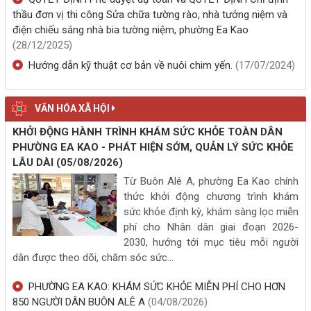
thầu đơn vị thi công Sửa chữa tường rào, nhà tưởng niệm và
điện chiếu sáng nhà bia tường niệm, phường Ea Kao
(28/12/2025)
Hướng dẫn kỹ thuật cơ bản về nuôi chim yến.
(17/07/2024)
VĂN HÓA XÃ HỘI
KHỞI ĐỘNG HÀNH TRÌNH KHÁM SỨC KHỎE TOÀN DÂN
PHƯỜNG EA KAO - PHÁT HIỆN SỚM, QUẢN LÝ SỨC KHỎE
LÂU DÀI
(05/08/2026)
Từ Buôn Alê A, phường Ea Kao chính
thức khởi động chương trình khám
sức khỏe định kỳ, khám sàng lọc miễn
phí cho Nhân dân giai đoạn 2026-
2030, hướng tới mục tiêu mỗi người
dân được theo dõi, chăm sóc sức...
PHƯỜNG EA KAO: KHÁM SỨC KHỎE MIỄN PHÍ CHO HƠN
850 NGƯỜI DÂN BUÔN ALÊ A
(04/08/2026)