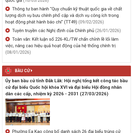
quốc gia
(10/03/2026)
(06/08/2026, 00:00)
Thông tư ban hành "Quy chuẩn kỹ thuật quốc gia về chất
lượng dịch vụ bưu chính phổ cập và dịch vụ công ích trong
KHỞI ĐỘNG HÀNH TRÌNH KHÁM SỨC KHỎE TOÀN DÂN PHƯỜNG
hoạt động phát hành báo chí" (TT49)
(09/02/2026)
EA KAO - PHÁT HIỆN SỚM, QUẢN LÝ SỨC KHỎE LÂU DÀI
Tuyên truyền các Nghị định của Chính phủ
(26/01/2026)
(05/08/2026, 00:00)
Toàn văn: Kết luận số 226-KL/TW chấn chỉnh lề lối làm
việc, nâng cao hiệu quả hoạt động của hệ thống chính trị
PHƯỜNG EA KAO: KHÁM SỨC KHỎE MIỄN PHÍ CHO HƠN 850
(08/01/2026)
NGƯỜI DÂN BUÔN ALÊ A
(04/08/2026, 00:00)
BẦU CỬ
PHƯỜNG EA KAO CHỦ ĐỘNG ỨNG PHÓ THIÊN TAI, BẢO ĐẢM AN
Ủy ban bầu cử tỉnh Đắk Lắk: Hội nghị tổng kết công tác bầu
TOÀN TÍNH MẠNG VÀ TÀI SẢN NHÂN DÂN
cử đại biểu Quốc hội khóa XVI và đại biểu Hội đồng nhân
(04/08/2026, 00:00)
dân các cấp, nhiệm kỳ 2026 - 2031
(27/03/2026)
“CHECK - IN LỄ HỘI - NHẬN QUÀ LIỀN TAY”: TRẢI NGHIỆM LỄ HỘI
SẦU RIÊNG ĐẮK LẮK NĂM 2026
(04/08/2026, 00:00)
Phường Ea Kao công bố danh sách 26 đại biểu trúng cử
CÔNG AN PHƯỜNG EA KAO KÝ KẾT QUY CHẾ PHỐI HỢP VỚI CÁC