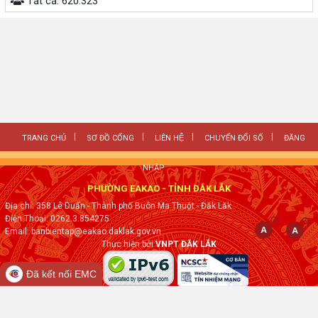
Tất cả:
620.323
TRANG CHỦ
SƠ ĐỒ CỔNG
LIÊN HỆ
CHUYỂN ĐỔI SỐ
ĐĂNG
NHẬP
PHƯỜNG EAKAO - TỈNH ĐẮK LẮK
Địa chỉ: 358 Lê Duẩn - Thành phố Buôn Ma Thuột - Đăk Lăk
Điện Thoại: 0262.3.854275
Email: banbientap@eakao.daklak.gov.vn
Thực hiện bởi
VNPT ĐẮK LẮK
Đã kết nối EMC