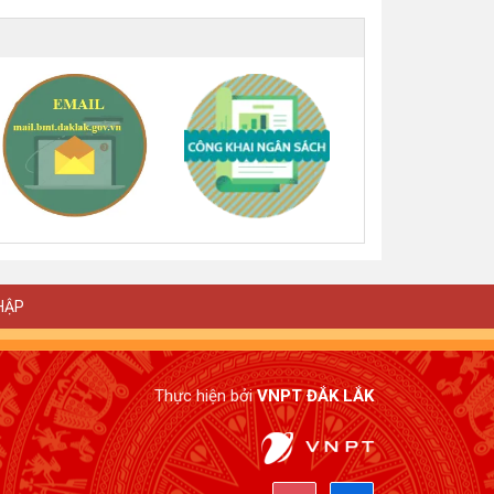
HẬP
Thực hiện bởi
VNPT ĐẮK LẮK