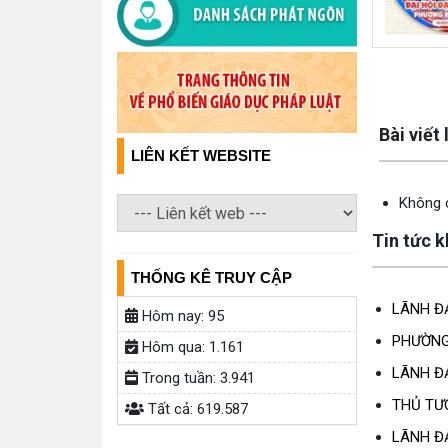
Lấy link cop
Bài viết
LIÊN KẾT WEBSITE
Không c
Tin tức 
THỐNG KÊ TRUY CẬP
LÃNH Đ
Hôm nay:
95
PHƯỜNG
Hôm qua:
1.161
LÃNH Đ
Trong tuần:
3.941
THỦ TƯ
Tất cả:
619.587
LÃNH Đ