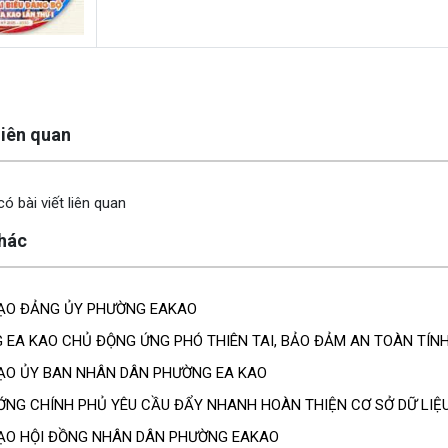
y
 liên quan
ó bài viết liên quan
khác
ẠO ĐẢNG ỦY PHƯỜNG EAKAO
 EA KAO CHỦ ĐỘNG ỨNG PHÓ THIÊN TAI, BẢO ĐẢM AN TOÀN TÍN
ẠO ỦY BAN NHÂN DÂN PHƯỜNG EA KAO
ỚNG CHÍNH PHỦ YÊU CẦU ĐẨY NHANH HOÀN THIỆN CƠ SỞ DỮ LIỆ
ẠO HỘI ĐỒNG NHÂN DÂN PHƯỜNG EAKAO