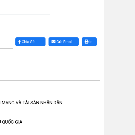
Chia Sẻ
Gửi Email
In
H MẠNG VÀ TÀI SẢN NHÂN DÂN
U QUỐC GIA