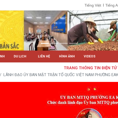
Tiếng Việt
Tiếng 
ÍNH
DU LỊCH
LIÊN HỆ
HÌNH ẢNH
VIDEOS
TRANG THÔNG TIN ĐIỆN TỬ PH
LÃNH ĐẠO ỦY BAN MẶT TRẬN TỔ QUỐC VIỆT NAM PHƯỜNG EA