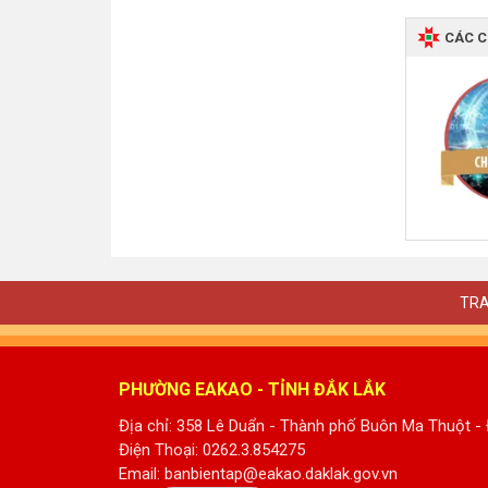
CÁC 
TRA
PHƯỜNG EAKAO - TỈNH ĐẮK LẮK
Địa chỉ: 358 Lê Duẩn - Thành phố Buôn Ma Thuột -
Điện Thoại: 0262.3.854275
Email: banbientap@eakao.daklak.gov.vn