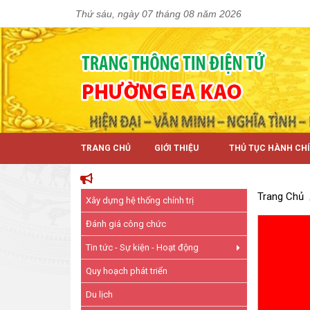
Thứ sáu, ngày 07 tháng 08 năm 2026
TRANG CHỦ
GIỚI THIỆU
THỦ TỤC HÀNH CH
Trang Chủ
Xây dựng hệ thống chính trị
Đánh giá công chức
Tin tức - Sự kiện - Hoạt động
Quy hoạch phát triển
Du lịch