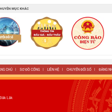
CHUYÊN MỤC KHÁC
NG CHỦ
SƠ ĐỒ CỔNG
LIÊN HỆ
CHUYỂN ĐỔI SỐ
ĐĂNG N
 Đăk Lăk