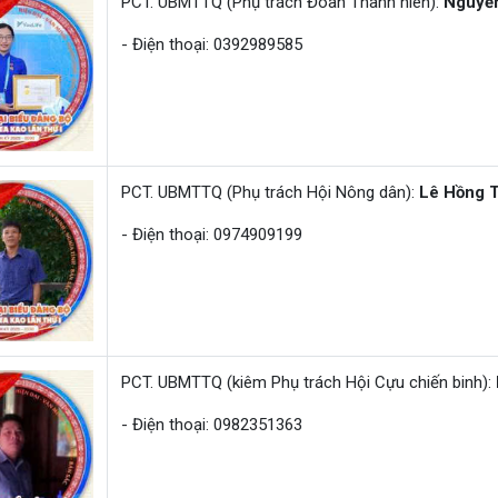
PCT. UBMTTQ (Phụ trách Đoàn Thanh niên):
Nguyễ
- Điện thoại: 0392989585
PCT. UBMTTQ (Phụ trách Hội Nông dân):
Lê Hồng T
- Điện thoại: 0974909199
PCT. UBMTTQ (kiêm Phụ trách Hội Cựu chiến binh):
- Điện thoại: 0982351363