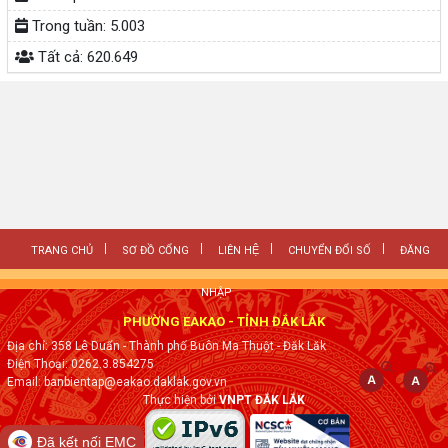
Trong tuần:
5.003
Tất cả:
620.649
TRANG CHỦ
SƠ ĐỒ CỔNG
LIÊN HỆ
CHUYỂN ĐỔI SỐ
ĐĂNG
NHẬP
PHƯỜNG EAKAO - TỈNH ĐẮK LẮK
Địa chỉ: 358 Lê Duẩn - Thành phố Buôn Ma Thuột - Đăk Lăk
Điện Thoại: 0262.3.854275
Email: banbientap@eakao.daklak.gov.vn
Thực hiện bởi
VNPT ĐẮK LẮK
Đã kết nối EMC