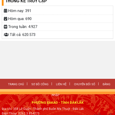
THỐNG KÊ TRUY CẬP
Hôm nay:
391
Hôm qua:
690
Trong tuần:
4.927
Tất cả:
620.573
TRANG CHỦ
SƠ ĐỒ CỔNG
LIÊN HỆ
CHUYỂN ĐỔI SỐ
ĐĂNG
NHẬP
PHƯỜNG EAKAO - TỈNH ĐẮK LẮK
Địa chỉ: 358 Lê Duẩn - Thành phố Buôn Ma Thuột - Đăk Lăk
Điện Thoại: 0262.3.854275