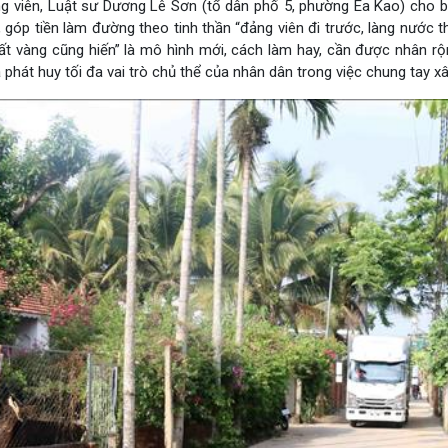
 viên, Luật sư Dương Lê Sơn (tổ dân phố 5, phường Ea Kao) cho biế
 góp tiền làm đường theo tinh thần “đảng viên đi trước, làng nước 
đất vàng cũng hiến” là mô hình mới, cách làm hay, cần được nhân r
 phát huy tối đa vai trò chủ thể của nhân dân trong việc chung tay 