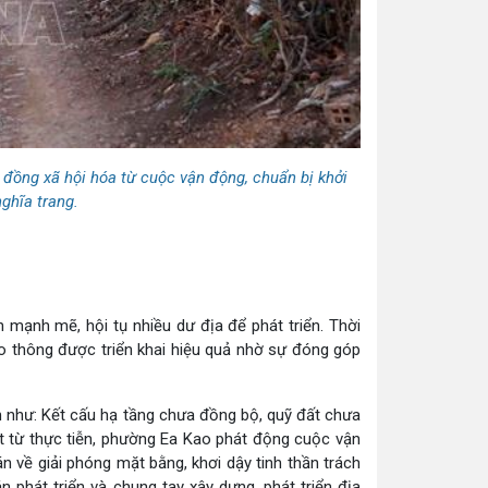
 đồng xã hội hóa từ cuộc vận động, chuẩn bị khởi
ghĩa trang.
ạnh mẽ, hội tụ nhiều dư địa để phát triển. Thời
ao thông được triển khai hiệu quả nhờ sự đóng góp
ển như: Kết cấu hạ tầng chưa đồng bộ, quỹ đất chưa
t từ thực tiễn, phường Ea Kao phát động cuộc vận
n về giải phóng mặt bằng, khơi dậy tinh thần trách
phát triển và chung tay xây dựng, phát triển địa