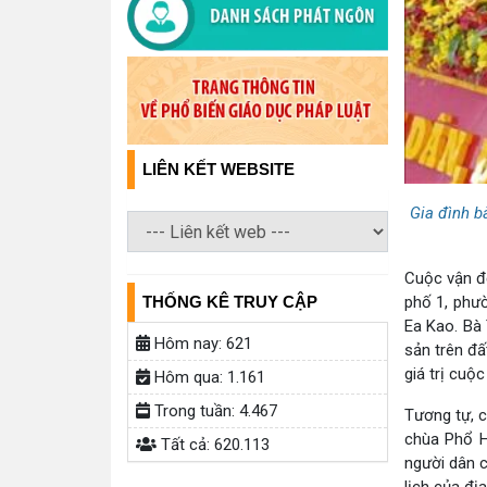
LIÊN KẾT WEBSITE
Gia đình b
Cuộc vận đ
THỐNG KÊ TRUY CẬP
phố 1, phư
Ea Kao. Bà 
Hôm nay:
621
sản trên đấ
giá trị cuộ
Hôm qua:
1.161
Trong tuần:
4.467
Tương tự, c
chùa Phổ H
Tất cả:
620.113
người dân c