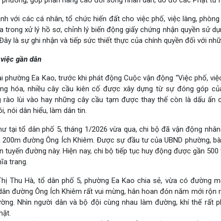
a phương, góp phần nâng cao đời sống nhân dân, do đó các Phật tử rấ
h với các cá nhân, tổ chức hiến đất cho việc phố, việc làng, phòn
đa trong xử lý hồ sơ, chỉnh lý biến động giấy chứng nhận quyền sử dụ
Đây là sự ghi nhận và tiếp sức thiết thực của chính quyền đối với n
 việc gần dân
ại phường Ea Kao, trước khi phát động Cuộc vận động “Việc phố, việ
ng hóa, nhiều cây cầu kiên cố được xây dựng từ sự đóng góp củ
 rào lùi vào hay những cây cầu tạm được thay thế còn là dấu ấn c
, nói dân hiểu, làm dân tin.
hư tại tổ dân phố 5, tháng 1/2026 vừa qua, chi bộ đã vận động nh
a 200m đường Ông Ích Khiêm. Được sự đầu tư của UBND phường, bà 
n tuyến đường này. Hiện nay, chi bộ tiếp tục huy động được gần 50
ĩa trang.
hị Thu Hà, tổ dân phố 5, phường Ea Kao chia sẻ, vừa có đường m
dân đường Ông Ích Khiêm rất vui mừng, hân hoan đón năm mới rộn ràn
ờng. Nhìn người dân và bộ đội cùng nhau làm đường, khí thế rất ph
hặt.