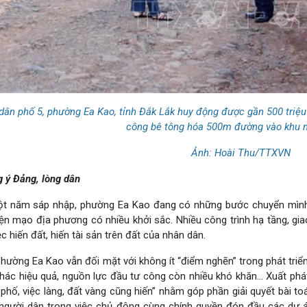
 dân phố 5, phường Ea Kao, tỉnh Đắk Lắk huy động được gần 500 triệu
công bê tông hóa 500m đường vào khu n
Ảnh: Hoài Thu/TTXVN
 ý Đảng, lòng dân
t năm sáp nhập, phường Ea Kao đang có những bước chuyển mình m
iện mạo địa phương có nhiều khởi sắc. Nhiều công trình hạ tầng, gi
ệc hiến đất, hiến tài sản trên đất của nhân dân.
phường Ea Kao vẫn đối mặt với không ít “điểm nghẽn” trong phát tri
thác hiệu quả, nguồn lực đầu tư công còn nhiều khó khăn… Xuất phá
phố, việc làng, đất vàng cũng hiến” nhằm góp phần giải quyết bài toá
người dân trong việc chủ động cùng chính quyền đón đầu các dự án 