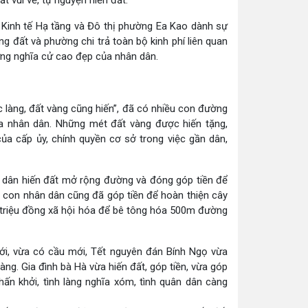
t vui vẻ, tự nguyện hiến đất.
g Kinh tế Hạ tầng và Đô thị phường Ea Kao dành sự
ng đất và phường chi trả toàn bộ kinh phí liên quan
hững nghĩa cử cao đẹp của nhân dân.
c làng, đất vàng cũng hiến”, đã có nhiều con đường
a nhân dân. Những mét đất vàng được hiến tặng,
ủa cấp ủy, chính quyền cơ sở trong việc gần dân,
ân dân hiến đất mở rộng đường và đóng góp tiền để
con nhân dân cũng đã góp tiền để hoàn thiện cây
0 triệu đồng xã hội hóa để bê tông hóa 500m đường
ới, vừa có cầu mới, Tết nguyên đán Bính Ngọ vừa
g. Gia đình bà Hà vừa hiến đất, góp tiền, vừa góp
ấn khởi, tình làng nghĩa xóm, tình quân dân càng