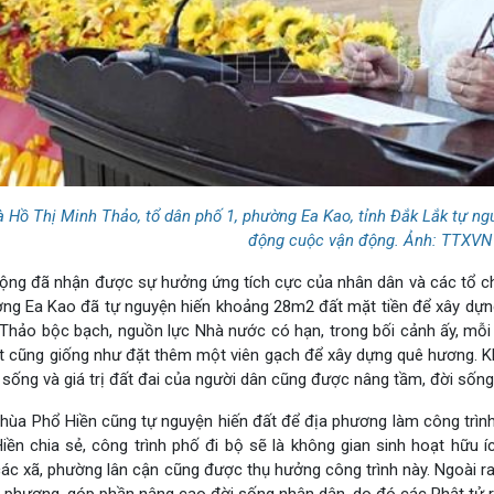
à Hồ Thị Minh Thảo, tổ dân phố 1, phường Ea Kao, tỉnh Đắk Lắk tự ngu
động cuộc vận động. Ảnh: TTXVN
ộng đã nhận được sự hưởng ứng tích cực của nhân dân và các tổ chứ
ờng Ea Kao đã tự nguyện hiến khoảng 28m2 đất mặt tiền để xây dựn
Thảo bộc bạch, nguồn lực Nhà nước có hạn, trong bối cảnh ấy, mỗi n
t cũng giống như đặt thêm một viên gạch để xây dựng quê hương. Kh
c sống và giá trị đất đai của người dân cũng được nâng tầm, đời sống 
hùa Phổ Hiền cũng tự nguyện hiến đất để địa phương làm công trình
iền chia sẻ, công trình phố đi bộ sẽ là không gian sinh hoạt hữu
ác xã, phường lân cận cũng được thụ hưởng công trình này. Ngoài ra,