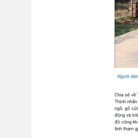
Người dân
Chia sẻ về 
Thịnh nhấn 
ngõ, gõ cửa
động và tri
đó công kha
tình tham g