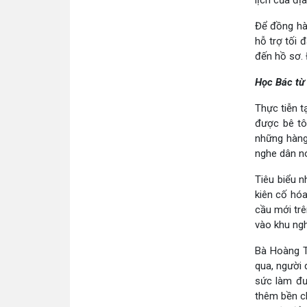
lịch của đị
Để đồng hàn
hỗ trợ tối 
đến hồ sơ. 
Học Bác từ
Thực tiễn t
được bê tô
những hàng
nghe dân nói
Tiêu biểu n
kiên cố hó
cầu mới trê
vào khu ngh
Bà Hoàng T
qua, người 
sức làm đư
thêm bền c