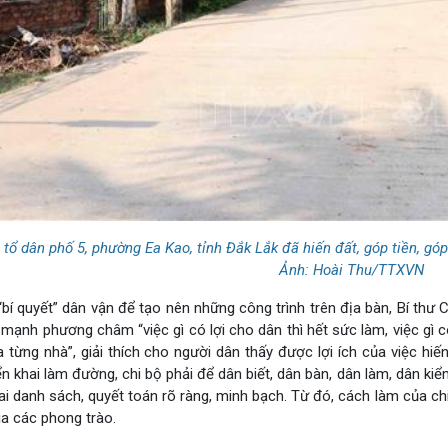
 tổ dân phố 5, phường Ea Kao, tỉnh Đắk Lắk đã hiến đất, góp tiền, 
Ảnh: Hoài Thu/TTXVN
“bí quyết” dân vận để tạo nên những công trình trên địa bàn, Bí th
mạnh phương châm “việc gì có lợi cho dân thì hết sức làm, việc gì có
 từng nhà”, giải thích cho người dân thấy được lợi ích của việc hi
ển khai làm đường, chi bộ phải để dân biết, dân bàn, dân làm, dân k
i danh sách, quyết toán rõ ràng, minh bạch. Từ đó, cách làm của ch
ia các phong trào.