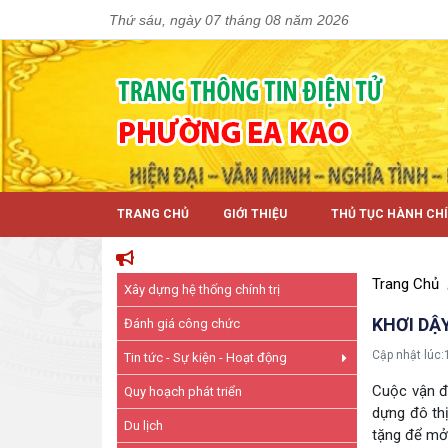
Thứ sáu, ngày 07 tháng 08 năm 2026
TRANG CHỦ
GIỚI THIỆU
THỦ TỤC HÀNH CH
Trang Chủ
Xây dựng hệ thống chính trị
KHƠI DẬ
Đánh giá công chức
Cập nhật lúc:
Tin tức - Sự kiện - Hoạt động
Cuộc vận đ
Quy hoạch phát triển
dựng đô thị
Du lịch
tặng để mở 