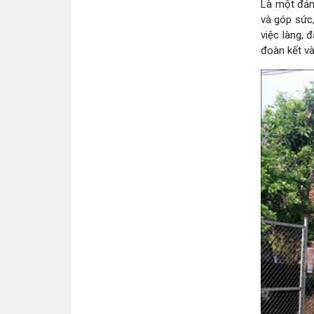
Là một đảng
và góp sức,
việc làng, 
đoàn kết và