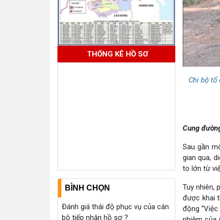
THỐNG KÊ HỒ SƠ
Chi bộ tổ
Cung đường
Sau gần mộ
gian qua, d
to lớn từ vi
Tuy nhiên, 
BÌNH CHỌN
được khai 
Đánh giá thái độ phục vụ của cán
động “Việc 
bộ tiếp nhận hồ sơ ?
nhiệm của 