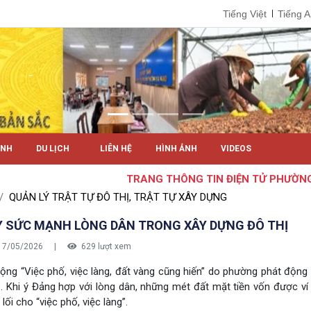
Tiếng Việt
Tiếng 
ÍNH
DU LỊCH
LIÊN HỆ
HÌNH ẢNH
VIDEOS
TRANG THÔNG TIN ĐIỆN TỬ PHƯỜNG EAKAO
QUẢN LÝ TRẬT TỰ ĐÔ THỊ, TRẬT TỰ XÂY DỰNG
Y SỨC MẠNH LÒNG DÂN TRONG XÂY DỰNG ĐÔ THỊ
17/05/2026
|
629 lượt xem
ộng “Việc phố, việc làng, đất vàng cũng hiến” do phường phát động
. Khi ý Đảng hợp với lòng dân, những mét đất mặt tiền vốn được v
lối cho “việc phố, việc làng”.