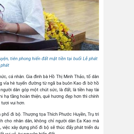
yện, tiên phong hiến đất mặt tiền tại buổi Lễ phát
 phát
c, cá nhân. Gia đình bà Hồ Thị Minh Thảo, tổ dân
g vỉa hè tuyến đường từ ngã ba buôn Kao đi bờ hồ
gười dân góp một chút sức, là đất, là tiền hay tài
i hạ tầng hoàn thiện, quê hương đẹp hơn thì chính
tươi vui hơn.
 phố đi bộ. Thượng tọa Thích Phước Huyền, Trụ trì
 ích cho nhân dân, không chỉ người dân Ea Kao mà
 việc xây dựng phố đi bộ sẽ thúc đẩy phát triển du