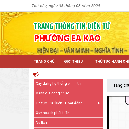
Thứ bảy, ngày 08 tháng 08 năm 2026
TRANG CHỦ
GIỚI THIỆU
THỦ TỤC HÀNH CH
Xây dựng hệ thống chính trị
Trang ch
Đánh giá công chức
Tin tức - Sự kiện - Hoạt động
Quy hoạch phát triển
Du lịch