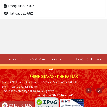
Trong tuần:
5.036
Tất cả:
620.682
TRANG CHỦ
SƠ ĐỒ CỔNG
LIÊN HỆ
CHUYỂN ĐỔI SỐ
ĐĂNG
NHẬP
PHƯỜNG EAKAO - TỈNH ĐẮK LẮK
Địa chỉ: 358 Lê Duẩn - Thành phố Buôn Ma Thuột - Đăk Lăk
Điện Thoại: 0262.3.854275
Email: banbientap@eakao.daklak.gov.vn
Thực hiện bởi
VNPT ĐẮK LẮK
Đã kết nối EMC