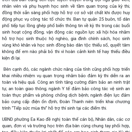
nhân viên và phụ huynh học sinh về tầm quan trọng của kỳ thi;
đồng thời sẵn sàng phối hợp hỗ trợ cơ sở vật chất khi được huy
động phục vụ công tác tổ chức thi. Ban tự quản 25 buôn, tổ dân
phố tiếp tục lồng ghép phổ biến thông tin về kỳ thi trong các buổi
sinh hoạt cộng đồng; vận động các nguồn lực xã hội hóa nhằm
hỗ trợ học sinh thuộc hộ nghèo, gia đình chính sách, học sinh
vùng khó khăn và học sinh đồng bào dân tộc thiểu số, quyết tâm
không để em nào phải bỏ thi vì hoàn cảnh kinh tế hay thiếu điều
kiện đi lại.
Bên cạnh đó, các ngành chức năng của tỉnh cũng phối hợp triển
khai nhiều nhiệm vụ quan trọng nhằm bảo đảm kỳ thi diễn ra an
toàn và hiệu quả. Công an tỉnh tăng cường đảm bảo an ninh trật
tự, an toàn giao thông; ngành Y tế đảm bảo công tác vệ sinh an
toàn thực phẩm và phòng chống dịch bệnh; ngành điện lực đảm
bảo cung cấp điện ổn định; Đoàn Thanh niên triển khai chương
trình “Tiếp sức mùa thi” hỗ trợ thí sinh tại các điểm thi.
UBND phường Ea Kao đề nghị toàn thể cán bộ, Nhân dân, các cơ
quan, đơn vị và trường học trên địa bàn cùng chung tay phối hợp,