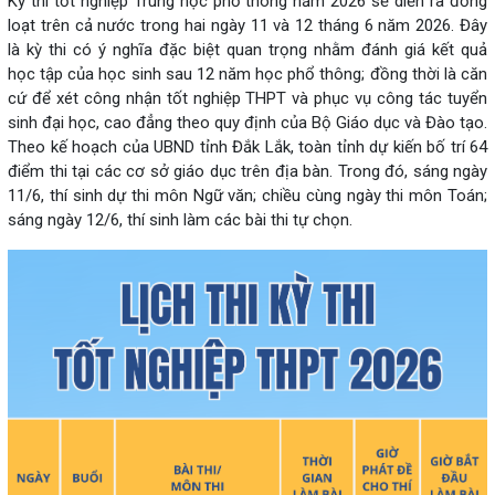
Kỳ thi tốt nghiệp Trung học phổ thông năm 2026 sẽ diễn ra đồng
loạt trên cả nước trong hai ngày 11 và 12 tháng 6 năm 2026. Đây
là kỳ thi có ý nghĩa đặc biệt quan trọng nhằm đánh giá kết quả
học tập của học sinh sau 12 năm học phổ thông; đồng thời là căn
cứ để xét công nhận tốt nghiệp THPT và phục vụ công tác tuyển
sinh đại học, cao đẳng theo quy định của Bộ Giáo dục và Đào tạo.
Theo kế hoạch của UBND tỉnh Đắk Lắk, toàn tỉnh dự kiến bố trí 64
điểm thi tại các cơ sở giáo dục trên địa bàn. Trong đó, sáng ngày
11/6, thí sinh dự thi môn Ngữ văn; chiều cùng ngày thi môn Toán;
sáng ngày 12/6, thí sinh làm các bài thi tự chọn.