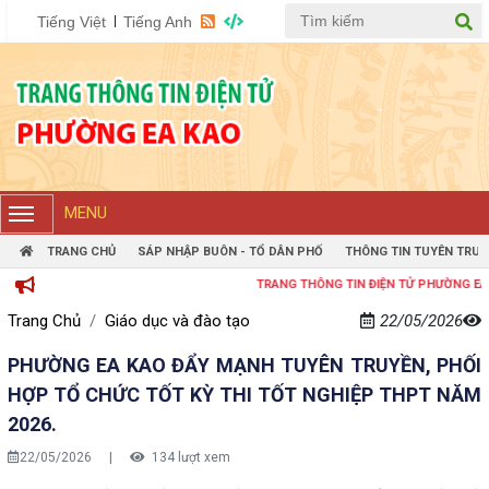
Tiếng Việt
Tiếng Anh
MENU
TRANG CHỦ
SÁP NHẬP BUÔN - TỔ DÂN PHỐ
THÔNG TIN TUYÊN TRUY
TRANG THÔNG TIN ĐIỆN TỬ PHƯỜNG EAKAO
Trang Chủ
Giáo dục và đào tạo
22/05/2026
PHƯỜNG EA KAO ĐẨY MẠNH TUYÊN TRUYỀN, PHỐI
HỢP TỔ CHỨC TỐT KỲ THI TỐT NGHIỆP THPT NĂM
2026.
22/05/2026
|
134 lượt xem