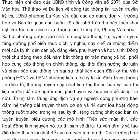
Thực hiện chỉ đạo của UBND tỉnh và Công văn số 2071 của Sở
Văn hóa, Thể thao và Du lịch về công tác thông tin, tuyên truyền
kỳ thi, UBND phường Ea Kao yêu cầu các cơ quan, đơn vị, trường
học và Ban tự quản các buôn, tổ dân phố trên địa bàn triển khai
nghiêm túc các nhiệm vụ được giao. Trong đó, Phòng Văn hóa -
Xã hội phường được giao chủ trì công tác thông tin, tuyên truyền;
tăng cường phổ biến mục đích, ý nghĩa, quy chế và những điểm
mới của kỳ thi đến cán bộ, đảng viên, phụ huynh và học sinh. Đồng
thời chủ động theo dõi, nắm bắt thông tin trên mạng xã hội; phối
hợp cung cấp thông tin chính thống, kịp thời định hướng dư luận
và phản bác các thông tin sai sự thật liên quan đến kỳ thi. Văn
phòng HĐND và UBND phường tiếp tục duy trì ổn định Trang thông
tin điện tử, thường xuyên cập nhật lịch thi, thông báo và các tài
liệu hướng dẫn để người dân, phụ huynh và học sinh dễ dàng tra
cứu. Trung tâm Cung ứng dịch vụ sự nghiệp công phường bảo
đảm hệ thống đài truyền thanh cơ sở và 44 cụm loa hoạt động
thông suốt trước, trong và sau kỳ thi; tăng cường phát các bản tin
tuyên truyền, biểu dương các mô hình “Tiếp sức mùa thi”, các
hoạt động tình nguyện hỗ trợ thí sinh về đi lại, tư vấn tâm lý và tạo
điều kiện thuận lợi nhất để các em yên tâm dự thi. Các trường học
trên địa bàn cũng tích cực tuyên truyền trong đội ngũ giáo viên,