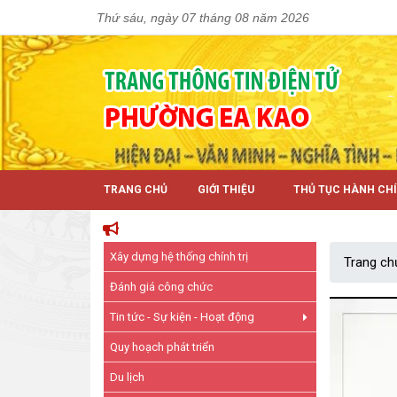
Thứ sáu, ngày 07 tháng 08 năm 2026
TRANG CHỦ
GIỚI THIỆU
THỦ TỤC HÀNH CH
Xây dựng hệ thống chính trị
Trang ch
Đánh giá công chức
Tin tức - Sự kiện - Hoạt động
Quy hoạch phát triển
Du lịch