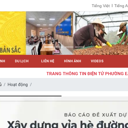
Tiếng Việt
Tiếng 
ÍNH
DU LỊCH
LIÊN HỆ
HÌNH ẢNH
VIDEOS
TRANG THÔNG TIN ĐIỆN TỬ PHƯỜNG EAKA
ủ
Hoạt động