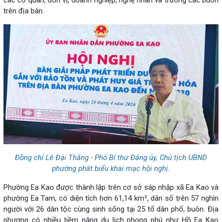
các cơ quan, đơn vị, doanh nghiệp, nghệ nhân và trưởng các buôn
trên địa bàn.
Đồng chí Lê Đại Thắng - Phó Bí thư Đảng ủy, Chủ tịch UBND
phường phát biểu khai mạc hội nghị.
Phường Ea Kao được thành lập trên cơ sở sáp nhập xã Ea Kao và
phường Ea Tam, có diện tích hơn 61,14 km², dân số trên 57 nghìn
người với 26 dân tộc cùng sinh sống tại 25 tổ dân phố, buôn. Địa
phương có nhiều tiềm năng du lịch phong phú như Hồ Ea Kao