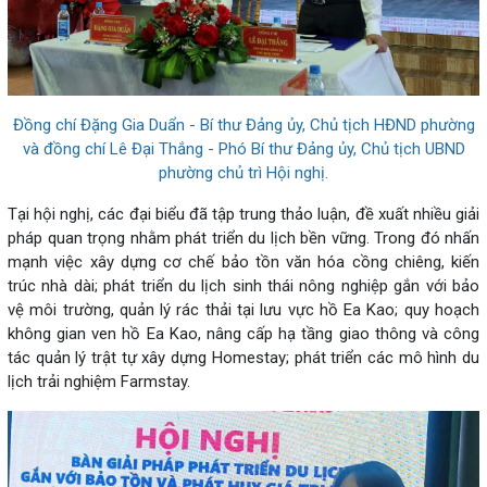
Đồng chí Đặng Gia Duẩn - Bí thư Đảng ủy, Chủ tịch HĐND phường
và đồng chí Lê Đại Thắng - Phó Bí thư Đảng ủy, Chủ tịch UBND
phường chủ trì Hội nghị.
Tại hội nghị, các đại biểu đã tập trung thảo luận, đề xuất nhiều giải
pháp quan trọng nhằm phát triển du lịch bền vững. Trong đó nhấn
mạnh việc xây dựng cơ chế bảo tồn văn hóa cồng chiêng, kiến
trúc nhà dài; phát triển du lịch sinh thái nông nghiệp gắn với bảo
vệ môi trường, quản lý rác thải tại lưu vực hồ Ea Kao; quy hoạch
không gian ven hồ Ea Kao, nâng cấp hạ tầng giao thông và công
tác quản lý trật tự xây dựng Homestay; phát triển các mô hình du
lịch trải nghiệm Farmstay.