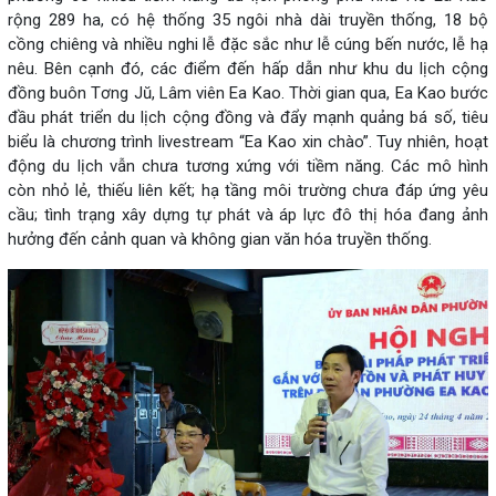
rộng 289 ha, có hệ thống 35 ngôi nhà dài truyền thống, 18 bộ
cồng chiêng và nhiều nghi lễ đặc sắc như lễ cúng bến nước, lễ hạ
nêu. Bên cạnh đó, các điểm đến hấp dẫn như khu du lịch cộng
đồng buôn Tơng Jŭ, Lâm viên Ea Kao. Thời gian qua, Ea Kao bước
đầu phát triển du lịch cộng đồng và đẩy mạnh quảng bá số, tiêu
biểu là chương trình livestream “Ea Kao xin chào”. Tuy nhiên, hoạt
động du lịch vẫn chưa tương xứng với tiềm năng. Các mô hình
còn nhỏ lẻ, thiếu liên kết; hạ tầng môi trường chưa đáp ứng yêu
cầu; tình trạng xây dựng tự phát và áp lực đô thị hóa đang ảnh
hưởng đến cảnh quan và không gian văn hóa truyền thống.