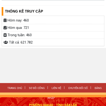
THỐNG KÊ TRUY CẬP
Hôm nay:
460
Hôm qua:
721
Trong tuần:
460
Tất cả:
621.782
TRANG CHỦ
SƠ ĐỒ CỔNG
LIÊN HỆ
CHUYỂN ĐỔI SỐ
ĐĂNG
NHẬP
PHƯỜNG EAKAO - TỈNH ĐẮK LẮK