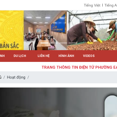
Tiếng Việt
Tiếng 
ÍNH
DU LỊCH
LIÊN HỆ
HÌNH ẢNH
VIDEOS
TRANG THÔNG TIN ĐIỆN TỬ PHƯỜNG EAKAO
ủ
Hoạt động