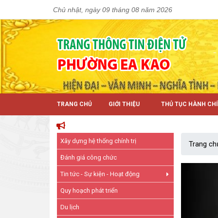
Chủ nhật, ngày 09 tháng 08 năm 2026
TRANG CHỦ
GIỚI THIỆU
THỦ TỤC HÀNH CH
Xây dựng hệ thống chính trị
Trang ch
Đánh giá công chức
Tin tức - Sự kiện - Hoạt động
Quy hoạch phát triển
Du lịch