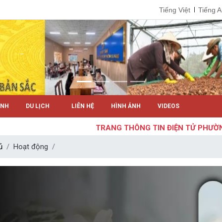
Tiếng Việt
Tiếng 
ÍNH
DU LỊCH
LIÊN HỆ
HÌNH ẢNH
VIDEOS
TRANG THÔNG TIN ĐIỆN TỬ PHƯỜNG E
ủ
Hoạt động