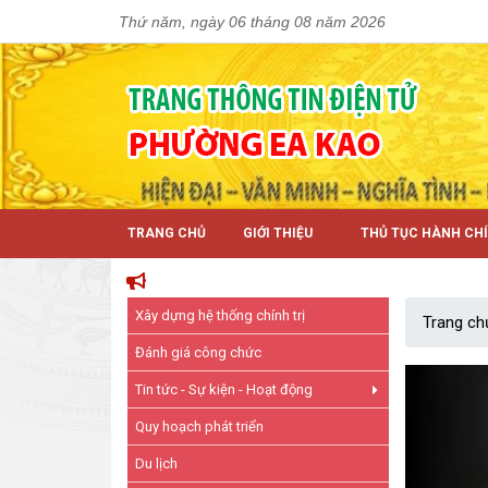
Thứ năm, ngày 06 tháng 08 năm 2026
TRANG CHỦ
GIỚI THIỆU
THỦ TỤC HÀNH CH
Xây dựng hệ thống chính trị
Trang ch
Đánh giá công chức
Tin tức - Sự kiện - Hoạt động
Quy hoạch phát triển
Du lịch