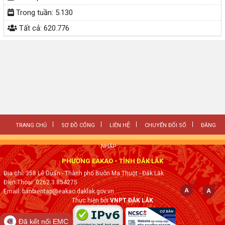
Trong tuần:
5.130
Tất cả:
620.776
TRANG CHỦ
SƠ ĐỒ CỔNG
LIÊN HỆ
CHUYỂN ĐỔI SỐ
ĐĂNG
NHẬP
PHƯỜNG EAKAO - TỈNH ĐẮK LẮK
Địa chỉ: 358 Lê Duẩn - Thành phố Buôn Ma Thuột - Đăk Lăk
Điện Thoại: 0262.3.854275
Email: banbientap@eakao.daklak.gov.vn
Thực hiện bởi
VNPT ĐẮK LẮK
Đã kết nối EMC