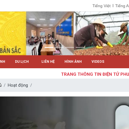
Tiếng Việt
Tiếng 
ÍNH
DU LỊCH
LIÊN HỆ
HÌNH ẢNH
VIDEOS
TRANG THÔNG TIN ĐIỆN TỬ PHƯỜNG
ủ
Hoạt động