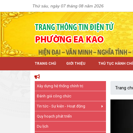
Thứ sáu, ngày 07 tháng 08 năm 2026
TRANG CHỦ
GIỚI THIỆU
THỦ TỤC HÀNH CH
Xây dựng hệ thống chính trị
Trang ch
Đánh giá công chức
Tin tức - Sự kiện - Hoạt động
Quy hoạch phát triển
Du lịch