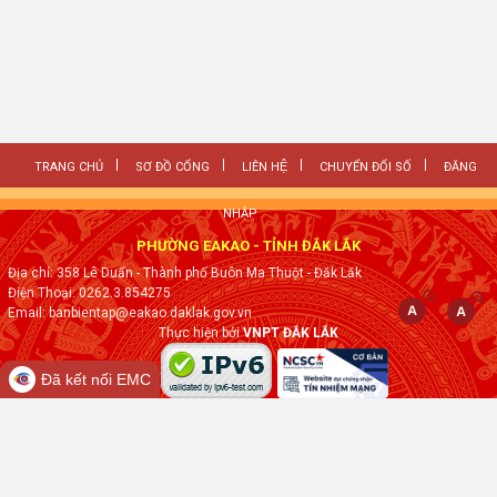
TRANG CHỦ
SƠ ĐỒ CỔNG
LIÊN HỆ
CHUYỂN ĐỔI SỐ
ĐĂNG
NHẬP
PHƯỜNG EAKAO - TỈNH ĐẮK LẮK
Địa chỉ: 358 Lê Duẩn - Thành phố Buôn Ma Thuột - Đăk Lăk
Điện Thoại: 0262.3.854275
Email: banbientap@eakao.daklak.gov.vn
Thực hiện bởi
VNPT ĐẮK LẮK
Đã kết nối EMC