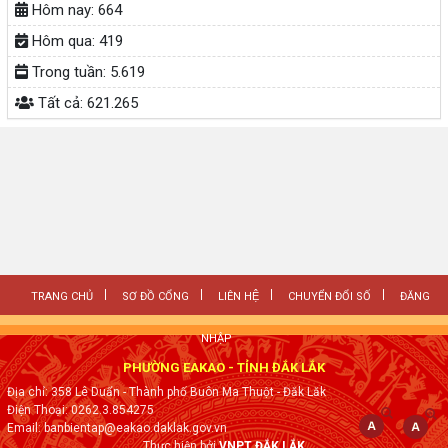
Hôm nay:
664
Hôm qua:
419
Trong tuần:
5.619
Tất cả:
621.265
TRANG CHỦ
SƠ ĐỒ CỔNG
LIÊN HỆ
CHUYỂN ĐỔI SỐ
ĐĂNG
NHẬP
PHƯỜNG EAKAO - TỈNH ĐẮK LẮK
Địa chỉ: 358 Lê Duẩn - Thành phố Buôn Ma Thuột - Đăk Lăk
Điện Thoại: 0262.3.854275
Email: banbientap@eakao.daklak.gov.vn
Thực hiện bởi
VNPT ĐẮK LẮK