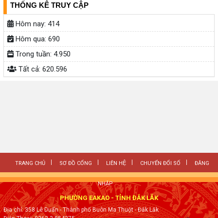
THỐNG KÊ TRUY CẬP
Hôm nay:
414
Hôm qua:
690
Trong tuần:
4.950
Tất cả:
620.596
TRANG CHỦ
SƠ ĐỒ CỔNG
LIÊN HỆ
CHUYỂN ĐỔI SỐ
ĐĂNG
NHẬP
PHƯỜNG EAKAO - TỈNH ĐẮK LẮK
Địa chỉ: 358 Lê Duẩn - Thành phố Buôn Ma Thuột - Đăk Lăk