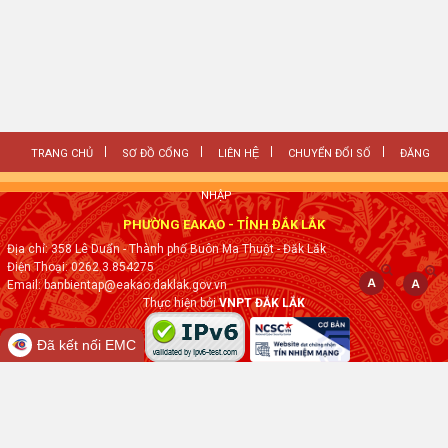
TRANG CHỦ
SƠ ĐỒ CỔNG
LIÊN HỆ
CHUYỂN ĐỔI SỐ
ĐĂNG
NHẬP
PHƯỜNG EAKAO - TỈNH ĐẮK LẮK
Địa chỉ: 358 Lê Duẩn - Thành phố Buôn Ma Thuột - Đăk Lăk
Điện Thoại: 0262.3.854275
Email: banbientap@eakao.daklak.gov.vn
Thực hiện bởi
VNPT ĐẮK LẮK
Đã kết nối EMC