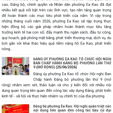
cao, Đảng bộ, chính quyền và Nhân dân phường Ea Kao đã đạt
nhiều kết quả nổi bật trên các lĩnh vực, tạo nền tảng quan trọng
để hoàn thành các mục tiêu phát triển của năm. Vì vậy trong
những tháng cuối năm 2026, phường Ea Kao sẽ tập trung thực
hiện đồng bộ các giải pháp nhằm hoàn thành mục tiêu tăng
trưởng kinh tế hai con số; đẩy mạnh thu ngân sách, đầu tư công,
quy hoạch, giải phóng mặt bằng; phát triển thương mại, dịch vụ, du
lịch gắn với khai thác hiệu quả tiềm năng hồ Ea Kao; phát triển
nông...
ĐẢNG ỦY PHƯỜNG EA KAO TỔ CHỨC HỘI NGHỊ
BAN CHẤP HÀNH ĐẢNG BỘ PHƯỜNG LẦN THỨ
9 (MỞ RỘNG)
(25/06/2026)
Đảng ủy phường Ea Kao tổ chức Hội nghị Ban
Chấp hành Đảng bộ phường lần thứ 9 (mở
rộng) nhằm xem xét, thảo luận và cho ý kiến đối với nhiều nội
dung quan trọng liên quan đến công tác xây dựng Đảng, phát triển
kinh tế - xã hội và thực hiện nhiệm vụ chính trị của địa phương.
Đảng bộ phường Ea Kao: Hội nghị quán triệt các
nội dung liên quan đến công tác bầu cử đại