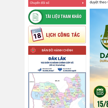
duyệt theo
Chuyển đổi số
BẢN ĐỒ HÀNH CHÍNH