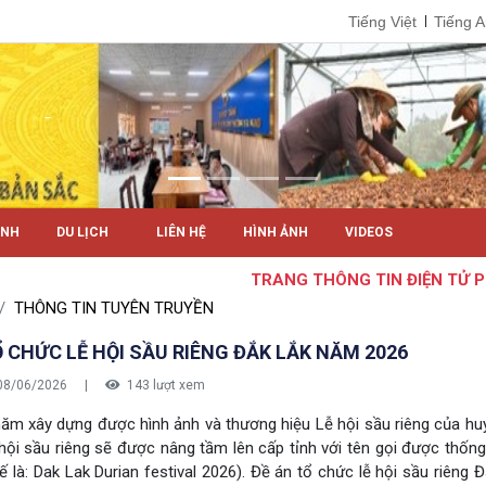
Tiếng Việt
Tiếng 
ÍNH
DU LỊCH
LIÊN HỆ
HÌNH ẢNH
VIDEOS
TRANG THÔNG TIN ĐIỆN TỬ PHƯỜ
THÔNG TIN TUYÊN TRUYỀN
Ổ CHỨC LỄ HỘI SẦU RIÊNG ĐẮK LẮK NĂM 2026
08/06/2026
|
143 lượt xem
ăm xây dựng được hình ảnh và thương hiệu Lễ hội sầu riêng của hu
 hội sầu riêng sẽ được nâng tầm lên cấp tỉnh với tên gọi được thốn
ế là: Dak Lak Durian festival 2026). Đề án tổ chức lễ hội sầu riê