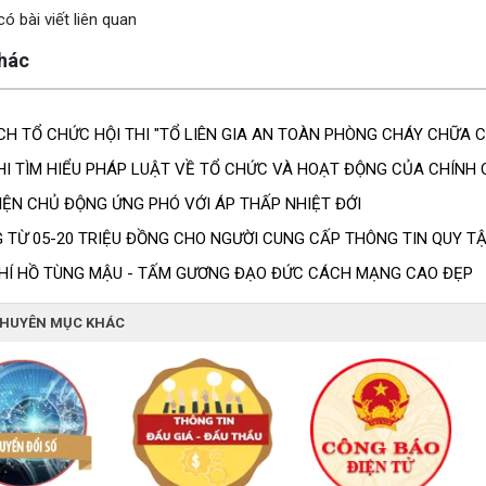
ó bài viết liên quan
khác
CH TỔ CHỨC HỘI THI "TỔ LIÊN GIA AN TOÀN PHÒNG CHÁY CHỮA 
HI TÌM HIỂU PHÁP LUẬT VỀ TỔ CHỨC VÀ HOẠT ĐỘNG CỦA CHÍNH
IỆN CHỦ ĐỘNG ỨNG PHÓ VỚI ÁP THẤP NHIỆT ĐỚI
TỪ 05-20 TRIỆU ĐỒNG CHO NGƯỜI CUNG CẤP THÔNG TIN QUY TẬP
HÍ HỒ TÙNG MẬU - TẤM GƯƠNG ĐẠO ĐỨC CÁCH MẠNG CAO ĐẸP
CHUYÊN MỤC KHÁC