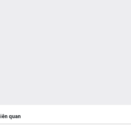
y
 liên quan