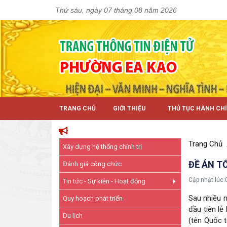
Thứ sáu, ngày 07 tháng 08 năm 2026
TRANG CHỦ
GIỚI THIỆU
THỦ TỤC HÀNH CH
Trang Chủ
Xây dựng hệ thống chính trị
ĐỀ ÁN T
Đánh giá công chức
Cập nhật lúc:
Tin tức - Sự kiện - Hoạt động
Sau nhiều n
Quy hoạch phát triển
đầu tiên lễ
Du lịch
(tên Quốc t