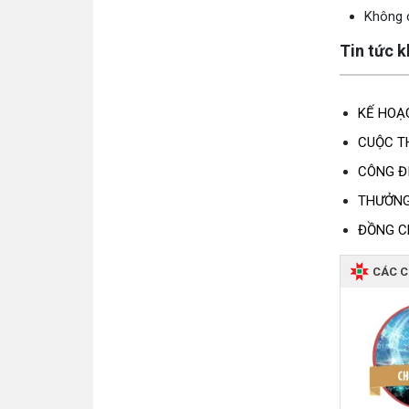
Không c
Tin tức 
KẾ HOẠ
CUỘC T
CÔNG Đ
THƯỞNG 
ĐỒNG C
CÁC 