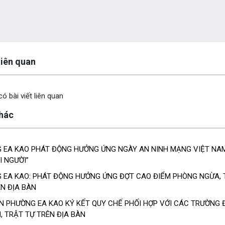
y
 liên quan
ó bài viết liên quan
khác
 EA KAO PHÁT ĐỘNG HƯỞNG ỨNG NGÀY AN NINH MẠNG VIỆT NAM
I NGƯỜI”
 EA KAO: PHÁT ĐỘNG HƯỞNG ỨNG ĐỢT CAO ĐIỂM PHÒNG NGỪA, T
N ĐỊA BÀN
N PHƯỜNG EA KAO KÝ KẾT QUY CHẾ PHỐI HỢP VỚI CÁC TRƯỜNG 
, TRẬT TỰ TRÊN ĐỊA BÀN