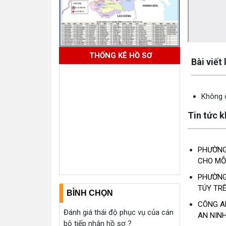
Lấy link cop
THỐNG KÊ HỒ SƠ
Bài viết
Không c
Tin tức 
PHƯỜNG
CHO MỖ
PHƯỜNG
TÚY TRÊ
BÌNH CHỌN
CÔNG A
Đánh giá thái độ phục vụ của cán
AN NINH
bộ tiếp nhận hồ sơ ?