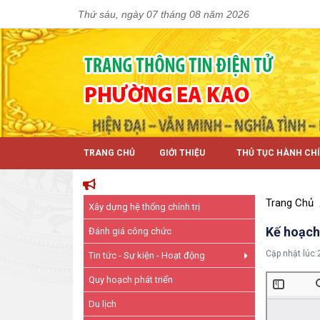
Thứ sáu, ngày 07 tháng 08 năm 2026
TRANG CHỦ
GIỚI THIỆU
THỦ TỤC HÀNH CH
Trang Chủ
Xây dựng hệ thống chính trị
Kế hoạch t
Đánh giá công chức
Cập nhật lúc:
Tin tức - Sự kiện - Hoạt động
Quy hoạch phát triển
Du lịch