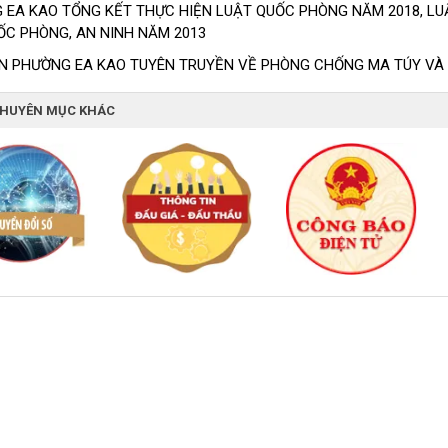
 EA KAO TỔNG KẾT THỰC HIỆN LUẬT QUỐC PHÒNG NĂM 2018, LU
ỐC PHÒNG, AN NINH NĂM 2013
N PHƯỜNG EA KAO TUYÊN TRUYỀN VỀ PHÒNG CHỐNG MA TÚY VÀ 
CHUYÊN MỤC KHÁC