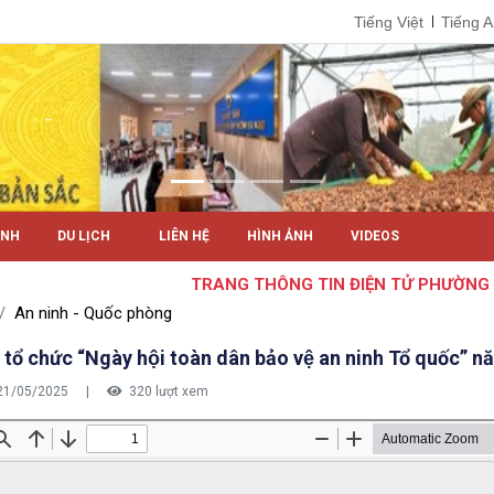
Tiếng Việt
Tiếng 
ÍNH
DU LỊCH
LIÊN HỆ
HÌNH ẢNH
VIDEOS
TRANG THÔNG TIN ĐIỆN TỬ PHƯỜNG EA
An ninh - Quốc phòng
ổ chức “Ngày hội toàn dân bảo vệ an ninh Tổ quốc” 
21/05/2025
|
320 lượt xem