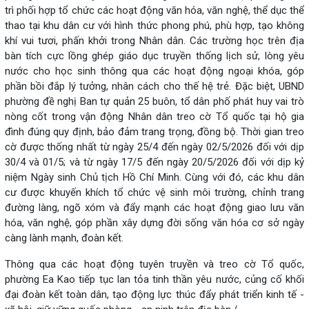
trì phối hợp tổ chức các hoạt động văn hóa, văn nghệ, thể dục thể
thao tại khu dân cư với hình thức phong phú, phù hợp, tạo không
khí vui tươi, phấn khởi trong Nhân dân. Các trường học trên địa
bàn tích cực lồng ghép giáo dục truyền thống lịch sử, lòng yêu
nước cho học sinh thông qua các hoạt động ngoại khóa, góp
phần bồi đắp lý tưởng, nhân cách cho thế hệ trẻ. Đặc biệt, UBND
phường đề nghị Ban tự quản 25 buôn, tổ dân phố phát huy vai trò
nòng cốt trong vận động Nhân dân treo cờ Tổ quốc tại hộ gia
đình đúng quy định, bảo đảm trang trọng, đồng bộ. Thời gian treo
cờ được thống nhất từ ngày 25/4 đến ngày 02/5/2026 đối với dịp
30/4 và 01/5; và từ ngày 17/5 đến ngày 20/5/2026 đối với dịp kỷ
niệm Ngày sinh Chủ tịch Hồ Chí Minh. Cùng với đó, các khu dân
cư được khuyến khích tổ chức vệ sinh môi trường, chỉnh trang
đường làng, ngõ xóm và đẩy mạnh các hoạt động giao lưu văn
hóa, văn nghệ, góp phần xây dựng đời sống văn hóa cơ sở ngày
càng lành mạnh, đoàn kết.
Thông qua các hoạt động tuyên truyền và treo cờ Tổ quốc,
phường Ea Kao tiếp tục lan tỏa tinh thần yêu nước, củng cố khối
đại đoàn kết toàn dân, tạo động lực thúc đẩy phát triển kinh tế -