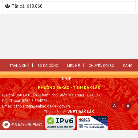
Tất cả:
619.860
TRANG CHỦ
SƠ ĐỒ CỔNG
LIÊN HỆ
CHUYỂN ĐỔI SỐ
ĐĂNG
NHẬP
PHƯỜNG EAKAO - TỈNH ĐẮK LẮK
Địa chỉ: 358 Lê Duẩn - Thành phố Buôn Ma Thuột - Đăk Lăk
Điện Thoại: 0262.3.854275
Email: banbientap@eakao.daklak.gov.vn
Thực hiện bởi
VNPT ĐẮK LẮK
Đã kết nối EMC