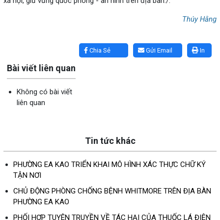
xã hội, giữ vững quốc phòng - an ninh trên địa bàn./.
Thúy Hằng
Lấy link copy
Chia Sẻ
Gửi Email
In
Bài viết liên quan
Không có bài viết
liên quan
Tin tức khác
PHƯỜNG EA KAO TRIỂN KHAI MÔ HÌNH XÁC THỰC CHỮ KÝ
TẬN NƠI
CHỦ ĐỘNG PHÒNG CHỐNG BỆNH WHITMORE TRÊN ĐỊA BÀN
PHƯỜNG EA KAO
PHỐI HỢP TUYÊN TRUYỀN VỀ TÁC HẠI CỦA THUỐC LÁ ĐIỆN