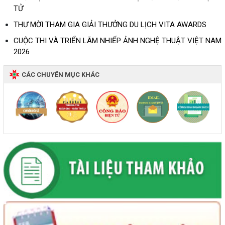
TỬ
THƯ MỜI THAM GIA GIẢI THƯỞNG DU LỊCH VITA AWARDS
CUỘC THI VÀ TRIỂN LÃM NHIẾP ẢNH NGHỆ THUẬT VIỆT NAM
2026
CÁC CHUYÊN MỤC KHÁC