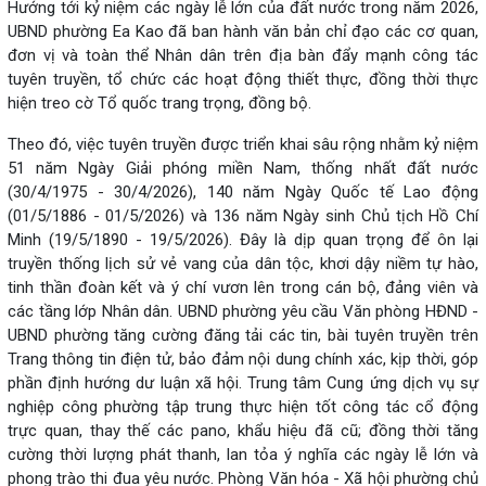
Hướng tới kỷ niệm các ngày lễ lớn của đất nước trong năm 2026,
UBND phường Ea Kao đã ban hành văn bản chỉ đạo các cơ quan,
đơn vị và toàn thể Nhân dân trên địa bàn đẩy mạnh công tác
tuyên truyền, tổ chức các hoạt động thiết thực, đồng thời thực
hiện treo cờ Tổ quốc trang trọng, đồng bộ.
Theo đó, việc tuyên truyền được triển khai sâu rộng nhằm kỷ niệm
51 năm Ngày Giải phóng miền Nam, thống nhất đất nước
(30/4/1975 - 30/4/2026), 140 năm Ngày Quốc tế Lao động
(01/5/1886 - 01/5/2026) và 136 năm Ngày sinh Chủ tịch Hồ Chí
Minh (19/5/1890 - 19/5/2026). Đây là dịp quan trọng để ôn lại
truyền thống lịch sử vẻ vang của dân tộc, khơi dậy niềm tự hào,
tinh thần đoàn kết và ý chí vươn lên trong cán bộ, đảng viên và
các tầng lớp Nhân dân. UBND phường yêu cầu Văn phòng HĐND -
UBND phường tăng cường đăng tải các tin, bài tuyên truyền trên
Trang thông tin điện tử, bảo đảm nội dung chính xác, kịp thời, góp
phần định hướng dư luận xã hội. Trung tâm Cung ứng dịch vụ sự
nghiệp công phường tập trung thực hiện tốt công tác cổ động
trực quan, thay thế các pano, khẩu hiệu đã cũ; đồng thời tăng
cường thời lượng phát thanh, lan tỏa ý nghĩa các ngày lễ lớn và
phong trào thi đua yêu nước. Phòng Văn hóa - Xã hội phường chủ