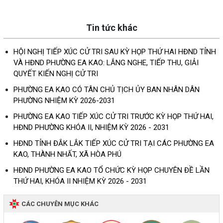
Tin tức khác
HỘI NGHỊ TIẾP XÚC CỬ TRI SAU KỲ HỌP THỨ HAI HĐND TỈNH
VÀ HĐND PHƯỜNG EA KAO: LẮNG NGHE, TIẾP THU, GIẢI
QUYẾT KIẾN NGHỊ CỬ TRI
PHƯỜNG EA KAO CÓ TÂN CHỦ TỊCH ỦY BAN NHÂN DÂN
PHƯỜNG NHIỆM KỲ 2026-2031
PHƯỜNG EA KAO TIẾP XÚC CỬ TRI TRƯỚC KỲ HỌP THỨ HAI,
HĐND PHƯỜNG KHÓA II, NHIỆM KỲ 2026 - 2031
HĐND TỈNH ĐẮK LẮK TIẾP XÚC CỬ TRI TẠI CÁC PHƯỜNG EA
KAO, THÀNH NHẤT, XÃ HÒA PHÚ
HĐND PHƯỜNG EA KAO TỔ CHỨC KỲ HỌP CHUYÊN ĐỀ LẦN
THỨ HAI, KHÓA II NHIỆM KỲ 2026 - 2031
CÁC CHUYÊN MỤC KHÁC