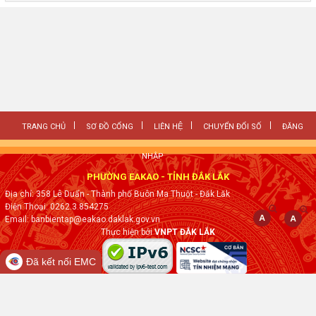
TRANG CHỦ
SƠ ĐỒ CỔNG
LIÊN HỆ
CHUYỂN ĐỔI SỐ
ĐĂNG
NHẬP
PHƯỜNG EAKAO - TỈNH ĐẮK LẮK
Địa chỉ: 358 Lê Duẩn - Thành phố Buôn Ma Thuột - Đăk Lăk
Điện Thoại: 0262.3.854275
Email: banbientap@eakao.daklak.gov.vn
Thực hiện bởi
VNPT ĐẮK LẮK
Đã kết nối EMC