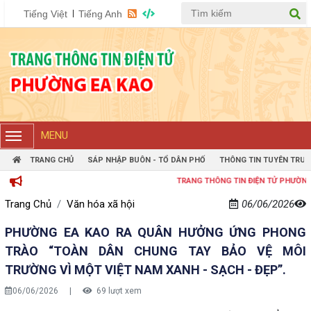
Tiếng Việt
Tiếng Anh
MENU
TRANG CHỦ
SÁP NHẬP BUÔN - TỔ DÂN PHỐ
THÔNG TIN TUYÊN TRUY
TRANG THÔNG TIN ĐIỆN TỬ PHƯỜNG EAKAO
Trang Chủ
Văn hóa xã hội
06/06/2026
PHƯỜNG EA KAO RA QUÂN HƯỞNG ỨNG PHONG
TRÀO “TOÀN DÂN CHUNG TAY BẢO VỆ MÔI
TRƯỜNG VÌ MỘT VIỆT NAM XANH - SẠCH - ĐẸP”.
06/06/2026
|
69 lượt xem