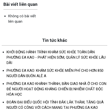
Bài viết liên quan
Không có bài viết
liên quan
Tin tức khác
KHỞI ĐỘNG HÀNH TRÌNH KHÁM SỨC KHỎE TOÀN DÂN
PHƯỜNG EA KAO - PHÁT HIỆN SỚM, QUẢN LÝ SỨC KHỎE LÂU
DÀI
PHƯỜNG EA KAO: KHÁM SỨC KHỎE MIỄN PHÍ CHO HƠN 850
NGƯỜI DÂN BUÔN ALÊ A
PHƯỜNG EA KAO KHÁNH THÀNH, BÀN GIAO NHÀ Ở CHO CON
ĐẺ NGƯỜI HOẠT ĐỘNG KHÁNG CHIẾN BỊ NHIỄM CHẤT ĐỘC
HÓA HỌC
ĐOÀN ĐẠI BIỂU QUỐC HỘI TỈNH ĐẮK LẮK THĂM, TẶNG QUÀ
NGƯỜI CÓ CÔNG VỚI CÁCH MẠNG TẠI PHƯỜNG EA KAO