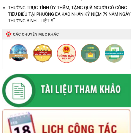
THƯỜNG TRỰC TỈNH ỦY THĂM, TẶNG QUÀ NGƯỜI CÓ CÔNG
TIÊU BIỂU TẠI PHƯỜNG EA KAO NHÂN KỶ NIỆM 79 NĂM NGÀY
THƯƠNG BINH - LIỆT SĨ
CÁC CHUYÊN MỤC KHÁC