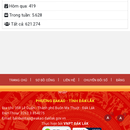
Hôm qua:
419
Trong tuần:
5.628
Tất cả:
621.274
TRANG CHỦ
SƠ ĐỒ CỔNG
LIÊN HỆ
CHUYỂN ĐỔI SỐ
ĐĂNG
NHẬP
PHƯỜNG EAKAO - TỈNH ĐẮK LẮK
Địa chỉ: 358 Lê Duẩn - Thành phố Buôn Ma Thuột - Đăk Lăk
Điện Thoại: 0262.3.854275
Email: banbientap@eakao.daklak.gov.vn
Thực hiện bởi
VNPT ĐẮK LẮK