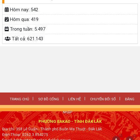
Hôm nay:
542
Hôm qua:
419
Trong tuần:
5.497
Tất cả:
621.143
TRANG CHỦ
SƠ ĐỒ CỔNG
LIÊN HỆ
CHUYỂN ĐỔI SỐ
ĐĂNG
NHẬP
PHƯỜNG EAKAO - TỈNH ĐẮK LẮK
Địa chỉ: 358 Lê Duẩn - Thành phố Buôn Ma Thuột - Đăk Lăk
Điện Thoại: 0262.3.854275