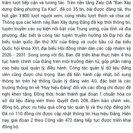
trăm lượt tiếp cận và tương tác. Trên nền tảng Zalo OA “Ban Xây
dựng Đảng phường Ea Kao”, đã có 35 tin, bài được đăng tải, thu
hút gần 3.800 lượt người xem, cùng nhiều lượt thích và chia sẻ.
Thông qua các kênh này, Ban Xây dựng Đảng đã kịp thời thông tin,
tuyên truyền các sự kiện nổi bật của Trung ương, của tỉnh và địa
phương; đặc biệt là công tác tuyên truyền hướng tới Đại hội đại
biểu toàn quốc lần thứ XIV của Đảng và cuộc bầu cử đại biểu
Quốc hội khóa XVI, đại biểu Hội đồng nhân dân các cấp nhiệm kỳ
2026 - 2031. Song song với đó, Ban đã triển khai thực hiện 4 thủ
tục hành chính của Đảng trên môi trường điện tử, góp phần nâng
cao hiệu quả quản lý, điều hành. Công tác quản lý dữ liệu đảng
viên cũng được chú trọng. Ban đã tiến hành cập nhật, bổ sung
thông tin trên hệ thống Quản lý đảng viên 4.0, đặc biệt là các
trường thông tin về “Huy hiệu Đảng” đối với các đồng chí được đề
nghị khen tặng. Đồng thời, hoàn thành giai đoạn 1 chuẩn hóa cơ
sở dữ liệu đảng viên theo Quyết định 208, đảm bảo chính xác,
đồng bộ, phục vụ hiệu quả công tác quản lý và thu nộp đảng phí.
Đã có 110 đồng chí được cập nhật thông tin Huy hiệu Đảng. Hiện
nay, giai đoạn 2 theo Công văn 472 đang tiếp tục được triển khai
đồng bộ.