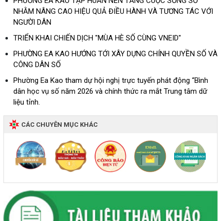
PHƯỜNG EA KAO TẬP HUẤN NỀN TẢNG CUỘC SỐNG SỐ
NHẰM NÂNG CAO HIỆU QUẢ ĐIỀU HÀNH VÀ TƯƠNG TÁC VỚI
NGƯỜI DÂN
TRIỂN KHAI CHIẾN DỊCH "MÙA HÈ SỐ CÙNG VNEID"
PHƯỜNG EA KAO HƯỚNG TỚI XÂY DỰNG CHÍNH QUYỀN SỐ VÀ
CÔNG DÂN SỐ
Phường Ea Kao tham dự hội nghị trực tuyến phát động “Bình
dân học vụ số năm 2026 và chính thức ra mắt Trung tâm dữ
liệu tỉnh.
CÁC CHUYÊN MỤC KHÁC