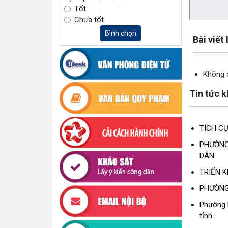
Tốt
Chưa tốt
Lấy link cop
Bình chọn
Bài viết
Không c
Tin tức 
TÍCH C
PHƯỜNG
DÂN
TRIỂN K
PHƯỜNG
Phường E
tỉnh.