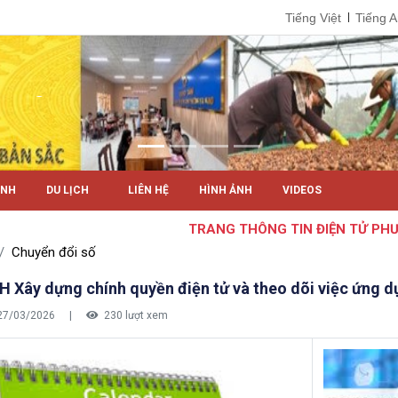
Tiếng Việt
Tiếng 
ÍNH
DU LỊCH
LIÊN HỆ
HÌNH ẢNH
VIDEOS
TRANG THÔNG TIN ĐIỆN TỬ PHƯỜ
Chuyển đổi số
 Xây dựng chính quyền điện tử và theo dõi việc ứng 
27/03/2026
|
230 lượt xem