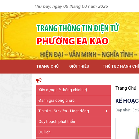
Thứ bảy, ngày 08 tháng 08 năm 2026
TRANG CHỦ
GIỚI THIỆU
THỦ TỤC HÀNH CH
Trang Chủ
Xây dựng hệ thống chính trị
KẾ HOẠCH
Đánh giá công chức
Cập nhật lúc:
Tin tức - Sự kiện - Hoạt động
Quy hoạch phát triển
Du lịch