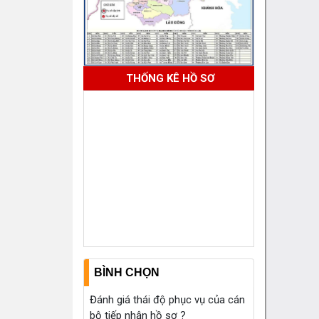
THỐNG KÊ HỒ SƠ
BÌNH CHỌN
Đánh giá thái độ phục vụ của cán
bộ tiếp nhận hồ sơ ?