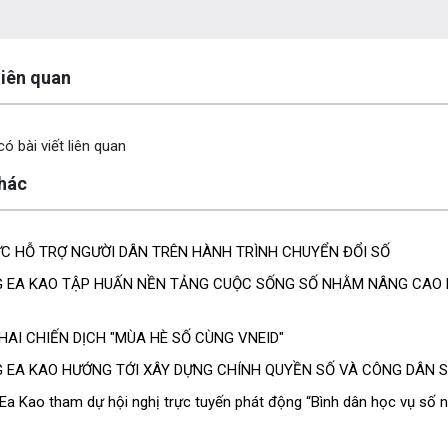
y
 liên quan
ó bài viết liên quan
khác
ỰC HỖ TRỢ NGƯỜI DÂN TRÊN HÀNH TRÌNH CHUYỂN ĐỔI SỐ
 EA KAO TẬP HUẤN NỀN TẢNG CUỘC SỐNG SỐ NHẰM NÂNG CAO H
HAI CHIẾN DỊCH "MÙA HÈ SỐ CÙNG VNEID"
 EA KAO HƯỚNG TỚI XÂY DỰNG CHÍNH QUYỀN SỐ VÀ CÔNG DÂN 
a Kao tham dự hội nghị trực tuyến phát động “Bình dân học vụ số n