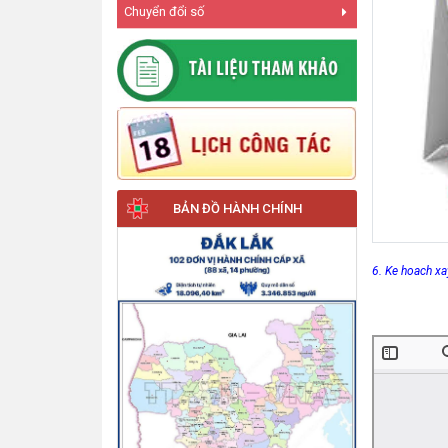
Chuyển đổi số
BẢN ĐỒ HÀNH CHÍNH
6. Ke hoach x