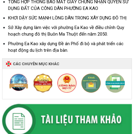
TỔNG HỢP THÔNG BÁO MẤT GIẤY CHỨNG NHẬN QUYỀN SỬ
DỤNG ĐẤT CỦA CÔNG DÂN PHƯỜNG EA KAO
KHƠI DẬY SỨC MẠNH LÒNG DÂN TRONG XÂY DỰNG ĐÔ THỊ
Sở Xây dựng làm việc với phường Ea Kao về điều chỉnh Quy
hoạch chung đô thị Buôn Ma Thuột đến năm 2050.
Phường Ea Kao xây dựng Đề án Phố đi bộ và phát triển các
hoạt động du lịch trên địa bàn.
CÁC CHUYÊN MỤC KHÁC