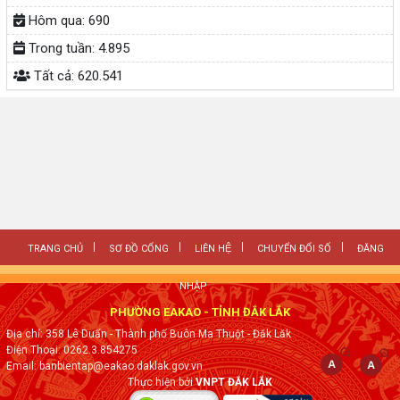
Hôm qua:
690
Trong tuần:
4.895
Tất cả:
620.541
TRANG CHỦ
SƠ ĐỒ CỔNG
LIÊN HỆ
CHUYỂN ĐỔI SỐ
ĐĂNG
NHẬP
PHƯỜNG EAKAO - TỈNH ĐẮK LẮK
Địa chỉ: 358 Lê Duẩn - Thành phố Buôn Ma Thuột - Đăk Lăk
Điện Thoại: 0262.3.854275
Email: banbientap@eakao.daklak.gov.vn
Thực hiện bởi
VNPT ĐẮK LẮK