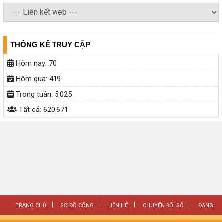
THỐNG KÊ TRUY CẬP
Hôm nay:
70
Hôm qua:
419
Trong tuần:
5.025
Tất cả:
620.671
TRANG CHỦ
SƠ ĐỒ CỔNG
LIÊN HỆ
CHUYỂN ĐỔI SỐ
ĐĂNG