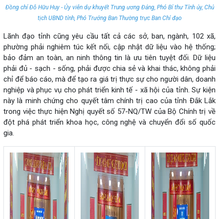
Đồng chí Đỗ Hữu Huy - Ủy viên dự khuyết Trung ương Đảng, Phó Bí thư Tỉnh ủy, Chủ
tịch UBND tỉnh, Phó Trưởng Ban Thường trực Ban Chỉ đạo
Lãnh đạo tỉnh cũng yêu cầu tất cả các sở, ban, ngành, 102 xã,
phường phải nghiêm túc kết nối, cập nhật dữ liệu vào hệ thống;
bảo đảm an toàn, an ninh thông tin là ưu tiên tuyệt đối. Dữ liệu
phải đủ - sạch - sống, phải được chia sẻ và khai thác, không phải
chỉ để báo cáo, mà để tạo ra giá trị thực sự cho người dân, doanh
nghiệp và phục vụ cho phát triển kinh tế - xã hội của tỉnh. Sự kiện
này là minh chứng cho quyết tâm chính trị cao của tỉnh Đắk Lắk
trong việc thực hiện Nghị quyết số 57-NQ/TW của Bộ Chính trị về
đột phá phát triển khoa học, công nghệ và chuyển đổi số quốc
gia.