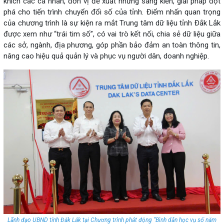
khích các cá nhân, đơn vị đề xuất những sáng kiến, giải pháp đột
phá cho tiến trình chuyển đổi số của tỉnh. Điểm nhấn quan trọng
của chương trình là sự kiện ra mắt Trung tâm dữ liệu tỉnh Đắk Lắk
được xem như “trái tim số”, có vai trò kết nối, chia sẻ dữ liệu giữa
các sở, ngành, địa phương, góp phần bảo đảm an toàn thông tin,
nâng cao hiệu quả quản lý và phục vụ người dân, doanh nghiệp.
Lãnh đạo UBND tỉnh Đắk Lắk tại Chương trình phát động “Bình dân học vụ số năm