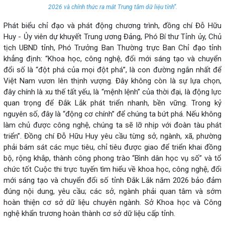
2026 và chính thức ra mắt Trung tâm dữ liệu tỉnh”.
Phát biểu chỉ đạo và phát động chương trình, đồng chí Đỗ Hữu
Huy - Ủy viên dự khuyết Trung ương Đảng, Phó Bí thư Tỉnh ủy, Chủ
tịch UBND tỉnh, Phó Trưởng Ban Thường trực Ban Chỉ đạo tỉnh
khẳng định: “Khoa học, công nghệ, đổi mới sáng tạo và chuyển
đổi số là “đột phá của mọi đột phá’’, là con đường ngắn nhất để
Việt Nam vươn lên thịnh vượng. Đây không còn là sự lựa chọn,
đây chính là xu thế tất yếu, là “mệnh lệnh” của thời đại, là động lực
quan trọng để Đắk Lắk phát triển nhanh, bền vững. Trong kỷ
nguyên số, đây là “động cơ chính’’ để chúng ta bứt phá. Nếu không
làm chủ được công nghệ, chúng ta sẽ lỡ nhịp với đoàn tàu phát
triển”. Đồng chí Đỗ Hữu Huy yêu cầu từng sở, ngành, xã, phường
phải bám sát các mục tiêu, chỉ tiêu được giao để triển khai đồng
bộ, rộng khắp, thành công phong trào “Bình dân học vụ số” và tổ
chức tốt Cuộc thi trực tuyến tìm hiểu về khoa học, công nghệ, đổi
mới sáng tạo và chuyển đổi số tỉnh Đắk Lắk năm 2026 bảo đảm
đúng nội dung, yêu cầu; các sở, ngành phải quan tâm và sớm
hoàn thiện cơ sở dữ liệu chuyên ngành. Sở Khoa học và Công
nghệ khẩn trương hoàn thành cơ sở dữ liệu cấp tỉnh.