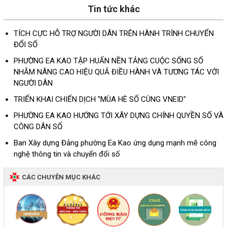
Tin tức khác
TÍCH CỰC HỖ TRỢ NGƯỜI DÂN TRÊN HÀNH TRÌNH CHUYỂN
ĐỔI SỐ
PHƯỜNG EA KAO TẬP HUẤN NỀN TẢNG CUỘC SỐNG SỐ
NHẰM NÂNG CAO HIỆU QUẢ ĐIỀU HÀNH VÀ TƯƠNG TÁC VỚI
NGƯỜI DÂN
TRIỂN KHAI CHIẾN DỊCH "MÙA HÈ SỐ CÙNG VNEID"
PHƯỜNG EA KAO HƯỚNG TỚI XÂY DỰNG CHÍNH QUYỀN SỐ VÀ
CÔNG DÂN SỐ
Ban Xây dựng Đảng phường Ea Kao ứng dụng mạnh mẽ công
nghệ thông tin và chuyển đổi số
CÁC CHUYÊN MỤC KHÁC