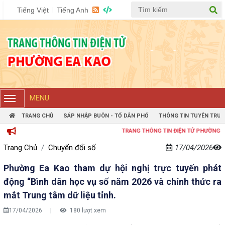
Tiếng Việt
Tiếng Anh
MENU
TRANG CHỦ
SÁP NHẬP BUÔN - TỔ DÂN PHỐ
THÔNG TIN TUYÊN TRUY
TRANG THÔNG TIN ĐIỆN TỬ PHƯỜNG EAKAO
Trang Chủ
Chuyển đổi số
17/04/2026
Phường Ea Kao tham dự hội nghị trực tuyến phát
động “Bình dân học vụ số năm 2026 và chính thức ra
mắt Trung tâm dữ liệu tỉnh.
17/04/2026
|
180 lượt xem