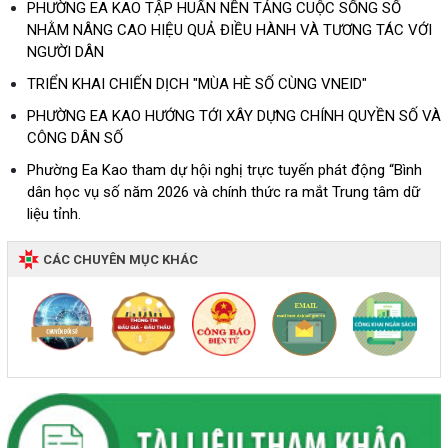
PHƯỜNG EA KAO TẬP HUẤN NỀN TẢNG CUỘC SỐNG SỐ
NHẰM NÂNG CAO HIỆU QUẢ ĐIỀU HÀNH VÀ TƯƠNG TÁC VỚI
NGƯỜI DÂN
TRIỂN KHAI CHIẾN DỊCH "MÙA HÈ SỐ CÙNG VNEID"
PHƯỜNG EA KAO HƯỚNG TỚI XÂY DỰNG CHÍNH QUYỀN SỐ VÀ
CÔNG DÂN SỐ
Phường Ea Kao tham dự hội nghị trực tuyến phát động “Bình
dân học vụ số năm 2026 và chính thức ra mắt Trung tâm dữ
liệu tỉnh.
CÁC CHUYÊN MỤC KHÁC