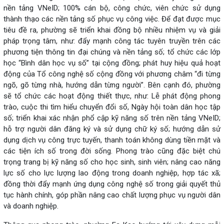
nền tảng VNeID; 100% cán bộ, công chức, viên chức sử dụng
thành thạo các nền tảng số phục vụ công việc. Để đạt được mục
tiêu đề ra, phường sẽ triển khai đồng bộ nhiều nhiệm vụ và giải
pháp trọng tâm, như: đẩy mạnh công tác tuyên truyền trên các
phương tiện thông tin đại chúng và nền tảng số; tổ chức các lớp
học “Bình dân học vụ số” tại cộng đồng; phát huy hiệu quả hoạt
động của Tổ công nghệ số cộng đồng với phương châm “đi từng
ngõ, gõ từng nhà, hướng dẫn từng người”. Bên cạnh đó, phường
sẽ tổ chức các hoạt động thiết thực, như: Lễ phát động phong
trào, cuộc thi tìm hiểu chuyển đổi số, Ngày hội toàn dân học tập
số; triển khai xác nhận phổ cập kỹ năng số trên nền tảng VNeID;
hỗ trợ người dân đăng ký và sử dụng chữ ký số; hướng dẫn sử
dụng dịch vụ công trực tuyến, thanh toán không dùng tiền mặt và
các tiện ích số trong đời sống. Phong trào cũng đặc biệt chú
trọng trang bị kỹ năng số cho học sinh, sinh viên; nâng cao năng
lực số cho lực lượng lao động trong doanh nghiệp, hợp tác xã;
đồng thời đẩy mạnh ứng dụng công nghệ số trong giải quyết thủ
tục hành chính, góp phần nâng cao chất lượng phục vụ người dân
và doanh nghiệp.