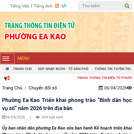
Tiếng Việt
Tiếng Anh
MENU
TRANG CHỦ
SÁP NHẬP BUÔN - TỔ DÂN PHỐ
THÔNG TIN TUYÊN TRUY
TRANG THÔNG TIN ĐIỆN TỬ PHƯỜNG EAKA
Trang Chủ
Chuyển đổi số
06/04/2026
Phường Ea Kao Triển khai phong trào “Bình dân học
vụ số” năm 2026 trên địa bàn
06/04/2026
|
204 lượt xem
Ủy ban nhân dân phường Ea Kao vừa ban hành Kế hoạch triển khai