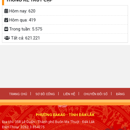
Hôm nay:
620
Hôm qua:
419
Trong tuần:
5.575
Tất cả:
621.221
TRANG CHỦ
SƠ ĐỒ CỔNG
LIÊN HỆ
CHUYỂN ĐỔI SỐ
ĐĂNG
NHẬP
PHƯỜNG EAKAO - TỈNH ĐẮK LẮK
Địa chỉ: 358 Lê Duẩn - Thành phố Buôn Ma Thuột - Đăk Lăk
Điện Thoại: 0262.3.854275