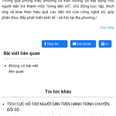
Thông qua phong trào, phường Ea Kao hướng tới xây dựng mỗi
người dân trở thành một “công dân số”, chủ động học tập, thích
ứng và khai thác hiệu quả các tiện ích của công nghệ số, góp
phần thúc đẩy phát triển kinh tế - xã hội tại địa phương./.
Thúy Hằng
Lấy link copy
Chia Sẻ
Gửi Email
In
Bài viết liên quan
Không có bài viết
liên quan
Tin tức khác
TÍCH CỰC HỖ TRỢ NGƯỜI DÂN TRÊN HÀNH TRÌNH CHUYỂN
ĐỔI SỐ