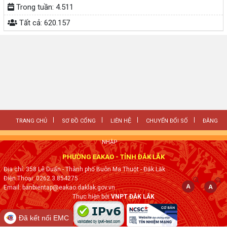
Trong tuần:
4.511
Tất cả:
620.157
TRANG CHỦ
SƠ ĐỒ CỔNG
LIÊN HỆ
CHUYỂN ĐỔI SỐ
ĐĂNG
NHẬP
PHƯỜNG EAKAO - TỈNH ĐẮK LẮK
Địa chỉ: 358 Lê Duẩn - Thành phố Buôn Ma Thuột - Đăk Lăk
Điện Thoại: 0262.3.854275
Email: banbientap@eakao.daklak.gov.vn
Thực hiện bởi
VNPT ĐẮK LẮK
Đã kết nối EMC