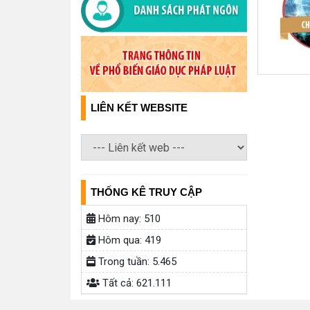
LIÊN KẾT WEBSITE
THỐNG KÊ TRUY CẬP
Hôm nay:
510
Hôm qua:
419
Trong tuần:
5.465
Tất cả:
621.111