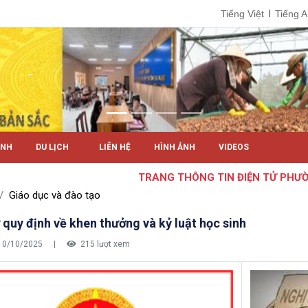
Tiếng Việt
Tiếng 
ÍNH
DU LỊCH
LIÊN HỆ
HÌNH ẢNH
VIDEOS
TRANG THÔNG TIN ĐIỆN TỬ PHƯỜNG
Giáo dục và đào tạo
quy định về khen thưởng và kỷ luật học sinh
10/10/2025
|
215 lượt xem