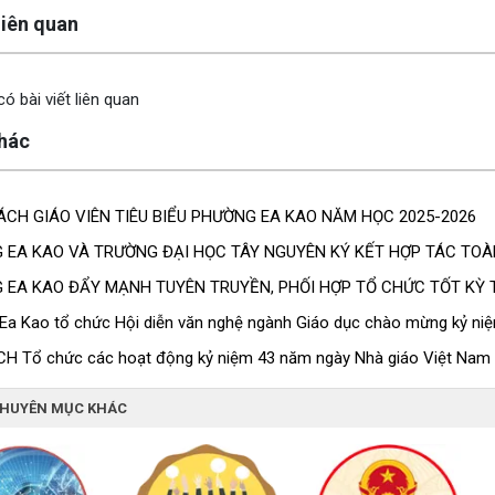
y
 liên quan
ó bài viết liên quan
khác
CH GIÁO VIÊN TIÊU BIỂU PHƯỜNG EA KAO NĂM HỌC 2025-2026
 EA KAO VÀ TRƯỜNG ĐẠI HỌC TÂY NGUYÊN KÝ KẾT HỢP TÁC TOÀN
 EA KAO ĐẨY MẠNH TUYÊN TRUYỀN, PHỐI HỢP TỔ CHỨC TỐT KỲ T
Ea Kao tổ chức Hội diễn văn nghệ ngành Giáo dục chào mừng kỷ ni
H Tổ chức các hoạt động kỷ niệm 43 năm ngày Nhà giáo Việt Nam 
CHUYÊN MỤC KHÁC