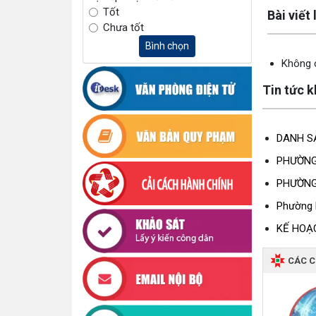
Lấy link cop
Tốt
Bài viết
Chưa tốt
Bình chọn
Không c
Tin tức 
DANH SÁ
PHƯỜNG
PHƯỜNG
Phường 
KẾ HOẠC
CÁC 