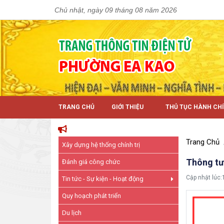
Chủ nhật, ngày 09 tháng 08 năm 2026
TRANG CHỦ
GIỚI THIỆU
THỦ TỤC HÀNH CH
Trang Chủ
Xây dựng hệ thống chính trị
Thông tư 
Đánh giá công chức
Cập nhật lúc:
Tin tức - Sự kiện - Hoạt động
Quy hoạch phát triển
Du lịch