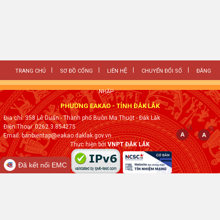
TRANG CHỦ
SƠ ĐỒ CỔNG
LIÊN HỆ
CHUYỂN ĐỔI SỐ
ĐĂNG
NHẬP
PHƯỜNG EAKAO - TỈNH ĐẮK LẮK
Địa chỉ: 358 Lê Duẩn - Thành phố Buôn Ma Thuột - Đăk Lăk
Điện Thoại: 0262.3.854275
Email: banbientap@eakao.daklak.gov.vn
Thực hiện bởi
VNPT ĐẮK LẮK
Đã kết nối EMC